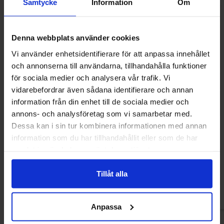
Samtycke
Information
Om
Denna webbplats använder cookies
Vi använder enhetsidentifierare för att anpassa innehållet
och annonserna till användarna, tillhandahålla funktioner
för sociala medier och analysera vår trafik. Vi
vidarebefordrar även sådana identifierare och annan
information från din enhet till de sociala medier och
annons- och analysföretag som vi samarbetar med.
Dessa kan i sin tur kombinera informationen med annan
Nature Valley Crunchy Oats & Dark
Lyles Golden Syrup
information som du har tillhandahållit eller som de har
Chocolate 210g
samlat in när du har använt deras tjänster.
6.90 EUR
5.49 
Tillåt alla
Osta
Ost
Anpassa