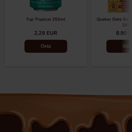
7up Tropical 355ml
Quaker Oats So S
297
2.29 EUR
8.90 
Osta
Ost