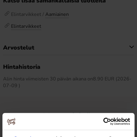
Katso lisää samankaltaisia tuotteita
Elintarvikkeet /
Aamiainen
Elintarvikkeet
Arvostelut
Tällä tuotteella ei ole arvosteluja
Hintahistoria
Alin hinta viimeisten 30 päivän aikana on8.90 EUR (2026-
07-09 )
Muut pitivät