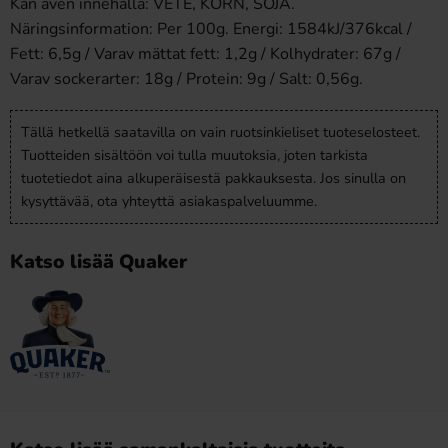
Kan även innehålla: VETE, KORN, SOJA.
Näringsinformation: Per 100g. Energi: 1584kJ/376kcal /
Fett: 6,5g / Varav mättat fett: 1,2g / Kolhydrater: 67g /
Varav sockerarter: 18g / Protein: 9g / Salt: 0,56g.
Tällä hetkellä saatavilla on vain ruotsinkieliset tuoteselosteet.
Tuotteiden sisältöön voi tulla muutoksia, joten tarkista
tuotetiedot aina alkuperäisestä pakkauksesta. Jos sinulla on
kysyttävää, ota yhteyttä asiakaspalveluumme.
Katso lisää Quaker