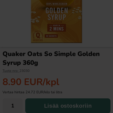
Fanta Crimson Cherry 50cl
Fazer Viol Tablettipussi 38g
2.79 EUR
1.09 EUR
Quaker Oats So Simple Golden
Osta
Osta
Syrup 360g
Tuote nro:
23030
8.90 EUR
/kpl
Vertaa hintaa 24.72 EUR/kilo tai litra
Lisää ostoskoriin