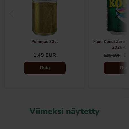
Pommac 33cl
Faxe Kondi Zero S
2026-07
1.49 EUR
0.
1.99 EUR
Osta
Ost
Viimeksi näytetty