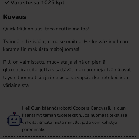
Varastossa 1025 kpl
Kuvaus
Quick Milk on uusi tapa nauttia maitoa!
Työnnä pilli sisään ja imaise maitoa. Hetkessä sinulla on
karamellin makuista maitojuomaa!
Pilli on valmistettu muovista ja siinä on pieniä
glukoosirakeita, jotka sisältävät makuaromeja. Nämä ovat
täysin luonnollisia ja itse asiassa vapaita keinotekoisista
väriaineista.
Hei! Olen käännösrobotti Coopers Candyssä, ja olen
kääntänyt tämän tuotetekstin. Jos huomaat tekstissä
virheitä,
ilmoita niistä minulle
, jotta voin kehittyä
paremmaksi.