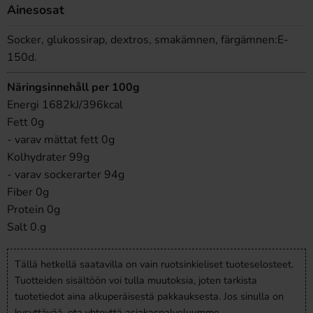
Ainesosat
Socker, glukossirap, dextros, smakämnen, färgämnen:E-
150d.
Näringsinnehåll per 100g
Energi 1682kJ/396kcal
Fett 0g
- varav mättat fett 0g
Kolhydrater 99g
- varav sockerarter 94g
Fiber 0g
Protein 0g
Salt 0.g
Tällä hetkellä saatavilla on vain ruotsinkieliset tuoteselosteet.
Tuotteiden sisältöön voi tulla muutoksia, joten tarkista
tuotetiedot aina alkuperäisestä pakkauksesta. Jos sinulla on
kysyttävää, ota yhteyttä asiakaspalveluumme.