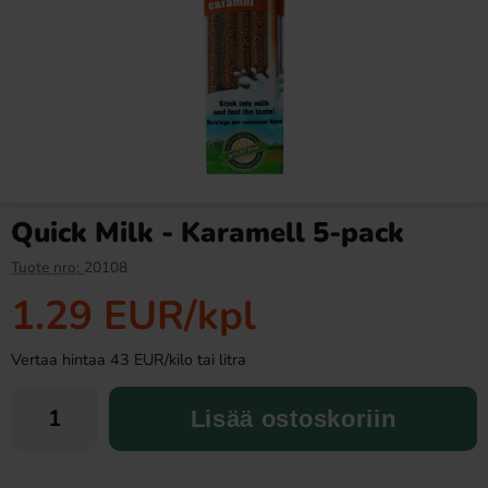
Ronny & Ragge Buttcracker
SwedishCandy Licorice
Chips Kaviar & Knäckemacka
100g(BF:2026-05-23)
150g
3.29 EUR
0.99 EUR
1.99 EUR
Quick Milk - Karamell 5-pack
Osta
Osta
Tuote nro:
20108
1.29 EUR
/kpl
Vertaa hintaa 43 EUR/kilo tai litra
Lisää ostoskoriin