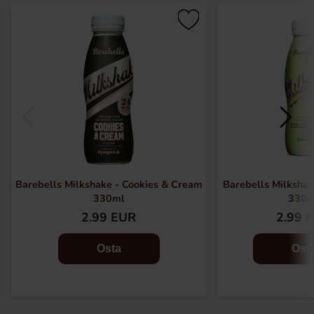
Barebells Milkshake - Cookies & Cream
Barebells Milksha
330ml
330m
2.99 EUR
2.99 
Osta
Ost