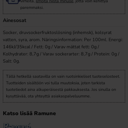
virheitä,
ilmoita niistä minulle
, jotta voin kehittyä
paremmaksi.
Ainesosat
Socker, druvsockerfruktoslösning (inhemsk), kolsyrat
vatten, syra, arom. Näringsinformation: Per 100ml. Energi:
146kJ/35kcal / Fett: 0g / Varav mättat fett: 0g /
Kolhydrater: 8,7g / Varav sockerarter: 8,7g / Protein: 0g /
Salt: 0g.
Tällä hetkellä saatavilla on vain ruotsinkieliset tuoteselosteet.
Tuotteiden sisältöön voi tulla muutoksia, joten tarkista
tuotetiedot aina alkuperäisestä pakkauksesta. Jos sinulla on
kysyttävää, ota yhteyttä asiakaspalveluumme.
Katso lisää Ramune