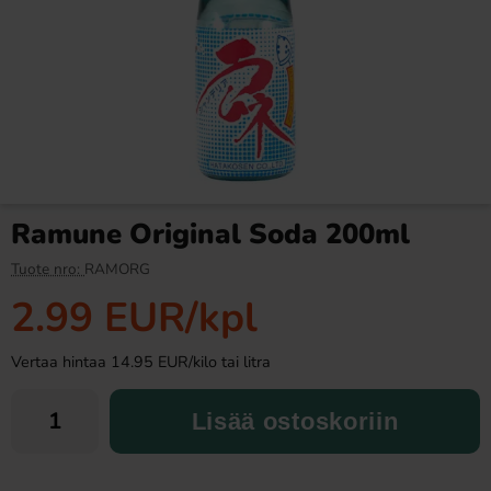
Fazer Viol Tablettipussi 38g
Ronny & Ragge Buttcracker
Chips Korv med bröd 150g
1.09 EUR
3.29 EUR
Ramune Original Soda 200ml
Osta
Osta
Tuote nro:
RAMORG
2.99 EUR
/kpl
Vertaa hintaa 14.95 EUR/kilo tai litra
Lisää ostoskoriin