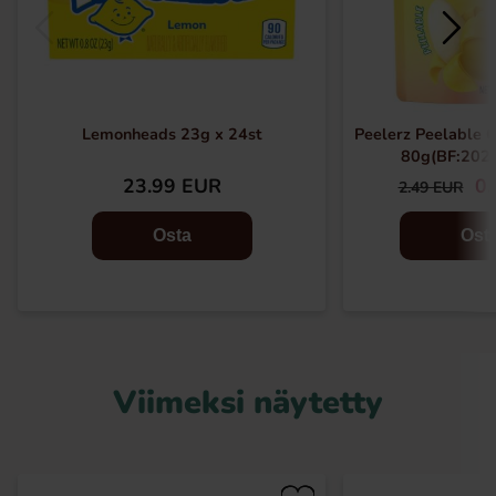
Lemonheads 23g x 24st
Peelerz Peelable
80g(BF:202
23.99 EUR
0.
2.49 EUR
Osta
Ost
Viimeksi näytetty