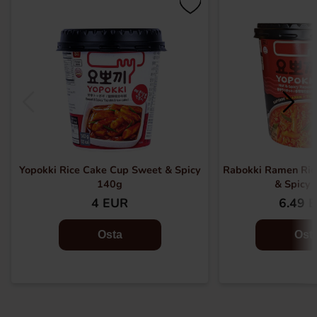
Yopokki Rice Cake Cup Sweet & Spicy
Rabokki Ramen Ric
140g
& Spicy
4 EUR
6.49 
Osta
Ost