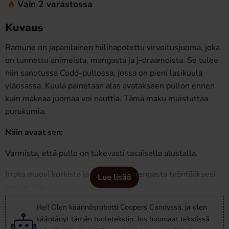
Vain 2 varastossa
Kuvaus
Ramune on japanilainen hiilihapotettu virvoitusjuoma, joka
on tunnettu animeista, mangasta ja j-draamoista. Se tulee
niin sanotussa Codd-pullossa, jossa on pieni lasikuula
yläosassa. Kuula painetaan alas avatakseen pullon ennen
kuin makeaa juomaa voi nauttia. Tämä maku muistuttaa
purukumia.
Näin avaat sen:
Varmista, että pullo on tukevasti tasaisella alustalla.
Irrota muovi korkista ja käytä muovirengasta työntääksesi
Lue lisää
kuulan alas.
Hei! Olen käännösrobotti Coopers Candyssä, ja olen
Pidä rengasta paikallaan muutaman sekunnin ajan kuulan
kääntänyt tämän tuotetekstin. Jos huomaat tekstissä
pudottua alas.