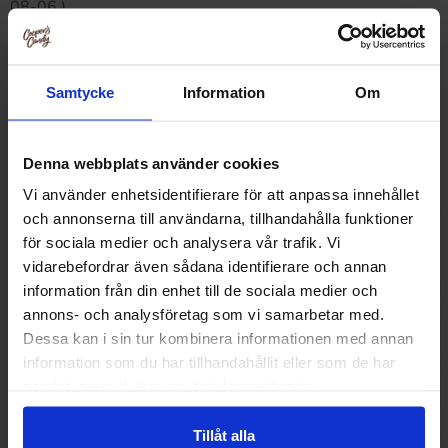
08-06 )
Samtycke
Information
Om
Muut pitivät
Denna webbplats använder cookies
Vi använder enhetsidentifierare för att anpassa innehållet
och annonserna till användarna, tillhandahålla funktioner
för sociala medier och analysera vår trafik. Vi
vidarebefordrar även sådana identifierare och annan
information från din enhet till de sociala medier och
annons- och analysföretag som vi samarbetar med.
Dessa kan i sin tur kombinera informationen med annan
information som du har tillhandahållit eller som de har
samlat in när du har använt deras tjänster.
Ramune Strawberry Soda 200ml
Ramune Blueberr
Tillåt alla