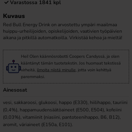
Varastossa 1841 kpl
Kuvaus
Red Bull Energy Drink on arvostettu ympäri maailmaa
huippu-urheilijoiden, opiskelijoiden, vaativien työpäivien
aikana ja pitkillä automatkoilla. Virkistää kehoa ja mieltä!
Hei! Olen käännösrobotti Coopers Candyssä, ja olen
kääntänyt tämän tuotetekstin. Jos huomaat tekstissä
virheitä,
ilmoita niistä minulle
, jotta voin kehittyä
paremmaksi.
Ainesosat
vesi, sakkaroosi, glukoosi, happo (E330), hiilihappo, tauriini
(0,4%), happamuudensäätöaineet (E500, E504), kofeiini
(0,03%), vitamiinit (niasiini, pantoteenihappo, B6, B12),
aromit, väriaineet (E150a, E101).