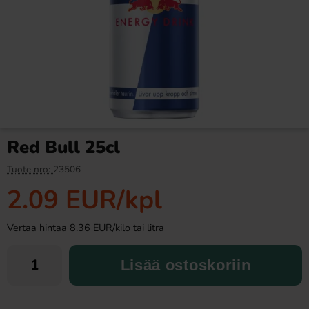
Cheetos Cheddar Cheese
Fanta Crimson Cherry 50cl
Jalapeno (JP) 70g
2.99 EUR
2.79 EUR
4 EUR
Red Bull 25cl
Osta
Osta
Tuote nro:
23506
2.09 EUR
/kpl
Vertaa hintaa 8.36 EUR/kilo tai litra
Lisää ostoskoriin