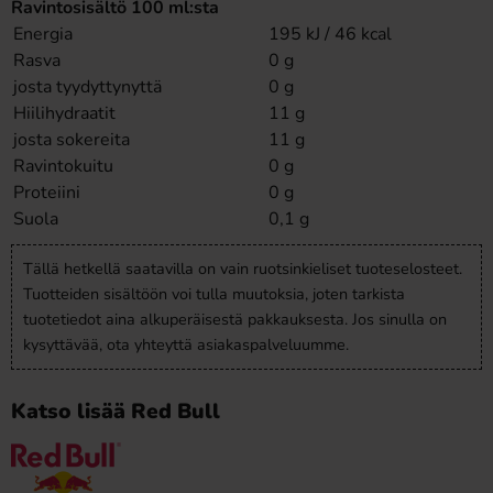
Ravintosisältö 100 ml:sta
Energia
195 kJ / 46 kcal
Rasva
0 g
josta tyydyttynyttä
0 g
Hiilihydraatit
11 g
josta sokereita
11 g
Ravintokuitu
0 g
Proteiini
0 g
Suola
0,1 g
Tällä hetkellä saatavilla on vain ruotsinkieliset tuoteselosteet.
Tuotteiden sisältöön voi tulla muutoksia, joten tarkista
tuotetiedot aina alkuperäisestä pakkauksesta. Jos sinulla on
kysyttävää, ota yhteyttä asiakaspalveluumme.
Katso lisää Red Bull