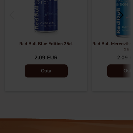
Red Bull Blue Edition 25cl
Red Bull Merenvihre
25cl
2.09 EUR
2.09 
Osta
Ost