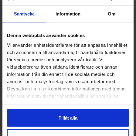
Muut pitivät
Samtycke
Information
Om
Denna webbplats använder cookies
Vi använder enhetsidentifierare för att anpassa innehållet
och annonserna till användarna, tillhandahålla funktioner
för sociala medier och analysera vår trafik. Vi
vidarebefordrar även sådana identifierare och annan
information från din enhet till de sociala medier och
annons- och analysföretag som vi samarbetar med.
Dessa kan i sin tur kombinera informationen med annan
information som du har tillhandahållit eller som de har
Battery Energy Drink Original 33cl
Monster Energy 
samlat in när du har använt deras tjänster.
1.79 EUR
2.69 
Tillåt alla
Osta
Ost