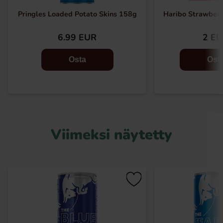
Pringles Loaded Potato Skins 158g
Haribo Strawber
6.99 EUR
2 E
Osta
Ost
Viimeksi näytetty