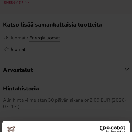
Katso lisää samankaltaisia tuotteita
Juomat /
Energiajuomat
Juomat
Arvostelut
Tällä tuotteella ei ole arvosteluja
Hintahistoria
Alin hinta viimeisten 30 päivän aikana on2.09 EUR (2026-
07-13 )