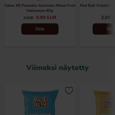
Cokoc 5D Peelable Gummies Mixed Fruit
Red Bull Violetti -
Halloween 60g
0.99 EUR
2.09 
2 EUR
Osta
Ost
Viimeksi näytetty