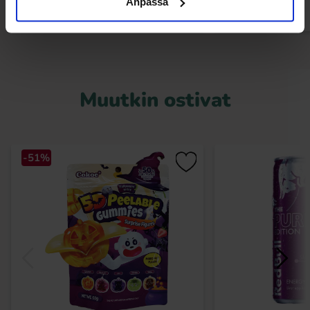
Anpassa
Muutkin ostivat
-51%