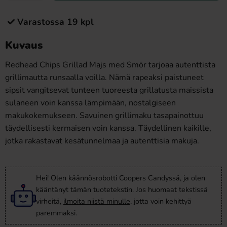
Varastossa 19 kpl
Kuvaus
Redhead Chips Grillad Majs med Smör tarjoaa autenttista
grillimautta runsaalla voilla. Nämä rapeaksi paistuneet
sipsit vangitsevat tunteen tuoreesta grillatusta maissista
sulaneen voin kanssa lämpimään, nostalgiseen
makukokemukseen. Savuinen grillimaku tasapainottuu
täydellisesti kermaisen voin kanssa. Täydellinen kaikille,
jotka rakastavat kesätunnelmaa ja autenttisia makuja.
Hei! Olen käännösrobotti Coopers Candyssä, ja olen
kääntänyt tämän tuotetekstin. Jos huomaat tekstissä
virheitä,
ilmoita niistä minulle
, jotta voin kehittyä
paremmaksi.