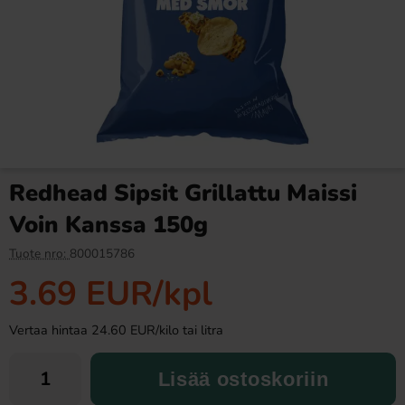
Betty Crocker Country Carrot
Fazer Viol Tablettipussi 38g
Cake Bakmix 425g(BF:2026-
08-16)
6.90 EUR
1.09 EUR
8.90 EUR
Redhead Sipsit Grillattu Maissi
Osta
Osta
Voin Kanssa 150g
Tuote nro:
800015786
3.69 EUR
/kpl
Vertaa hintaa 24.60 EUR/kilo tai litra
Lisää ostoskoriin