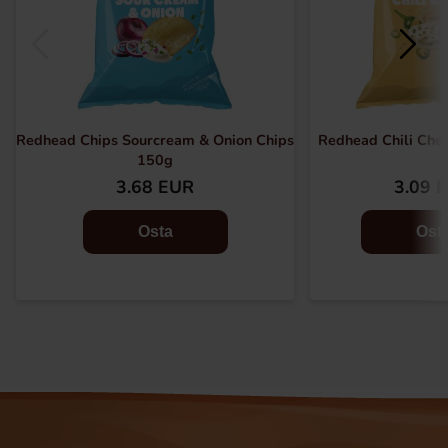
Redhead Chips Sourcream & Onion Chips
Redhead Chili Chee
150g
3.68 EUR
3.09 
Osta
Ost