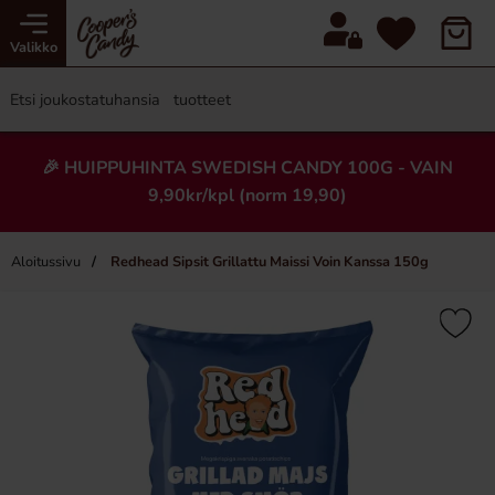
Valikko
🎉 HUIPPUHINTA SWEDISH CANDY 100G - VAIN
9,90kr/kpl (norm 19,90)
Aloitussivu
Redhead Sipsit Grillattu Maissi Voin Kanssa 150g
×
-22%