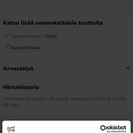
Katso lisää samankaltaisia tuotteita
Naposteltavat /
Sipsit
Naposteltavat
Arvostelut
Tällä tuotteella ei ole arvosteluja
Hintahistoria
Alin hinta viimeisten 30 päivän aikana on3.69 EUR (2026-
08-09 )