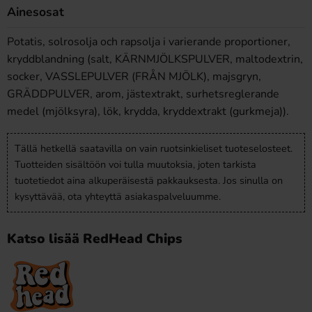
Ainesosat
Potatis, solrosolja och rapsolja i varierande proportioner,
kryddblandning (salt, KÄRNMJÖLKSPULVER, maltodextrin,
socker, VASSLEPULVER (FRÅN MJÖLK), majsgryn,
GRÄDDPULVER, arom, jästextrakt, surhetsreglerande
medel (mjölksyra), lök, krydda, kryddextrakt (gurkmeja)).
Tällä hetkellä saatavilla on vain ruotsinkieliset tuoteselosteet.
Tuotteiden sisältöön voi tulla muutoksia, joten tarkista
tuotetiedot aina alkuperäisestä pakkauksesta. Jos sinulla on
kysyttävää, ota yhteyttä asiakaspalveluumme.
Katso lisää RedHead Chips