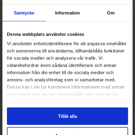
Muut pitivät
Samtycke
Information
Om
Denna webbplats använder cookies
Vi använder enhetsidentifierare för att anpassa innehållet
och annonserna till användarna, tillhandahålla funktioner
för sociala medier och analysera vår trafik. Vi
vidarebefordrar även sådana identifierare och annan
information från din enhet till de sociala medier och
annons- och analysföretag som vi samarbetar med.
Dessa kan i sin tur kombinera informationen med annan
information som du har tillhandahållit eller som de har
Lays Wavy Grilled Squid Flavor Sipsit
The Devil Chips Ma
samlat in när du har använt deras tjänster.
70g
3.97 EUR
4.99 
Tillåt alla
Osta
Ost