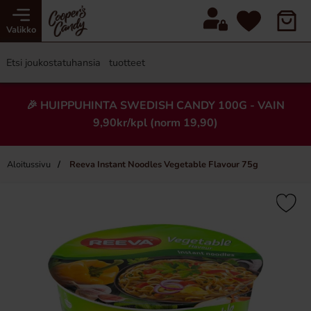
Valikko
🎉 HUIPPUHINTA SWEDISH CANDY 100G - VAIN
9,90kr/kpl (norm 19,90)
Aloitussivu
Reeva Instant Noodles Vegetable Flavour 75g
×
Uusi!
-50%