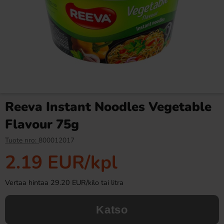
Ronny & Ragge Buttcracker
Haribo Rakkaussydämet
Chips Korv med bröd 150g
1,2kg
3.29 EUR
9.90 EUR
19.91 EUR
Reeva Instant Noodles Vegetable
Osta
Osta
Flavour 75g
Tuote nro:
800012017
2.19 EUR
/kpl
Vertaa hintaa 29.20 EUR/kilo tai litra
Katso