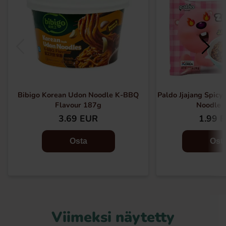
Bibigo Korean Udon Noodle K-BBQ
Paldo Jjajang Spic
Flavour 187g
Noodle 
3.69 EUR
1.99 
Osta
Ost
Viimeksi näytetty