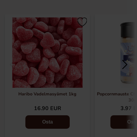
Haribo Vadelmasyämet 1kg
Popcornmauste Chil
30g
16.90 EUR
3.97 
Osta
Ost