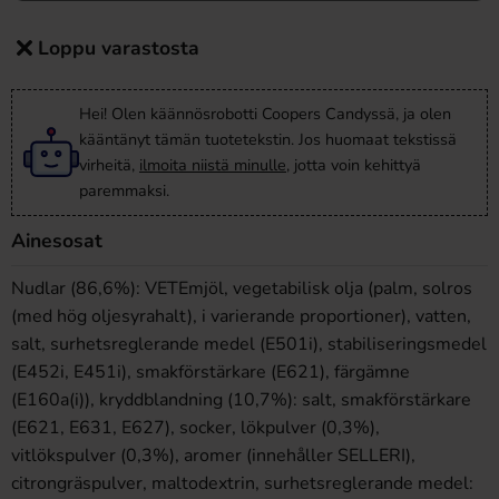
Loppu varastosta
Hei! Olen käännösrobotti Coopers Candyssä, ja olen
kääntänyt tämän tuotetekstin. Jos huomaat tekstissä
virheitä,
ilmoita niistä minulle
, jotta voin kehittyä
paremmaksi.
Ainesosat
Nudlar (86,6%): VETEmjöl, vegetabilisk olja (palm, solros
(med hög oljesyrahalt), i varierande proportioner), vatten,
salt, surhetsreglerande medel (E501i), stabiliseringsmedel
(E452i, E451i), smakförstärkare (E621), färgämne
(E160a(i)), kryddblandning (10,7%): salt, smakförstärkare
(E621, E631, E627), socker, lökpulver (0,3%),
vitlökspulver (0,3%), aromer (innehåller SELLERI),
citrongräspulver, maltodextrin, surhetsreglerande medel: