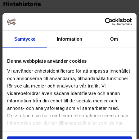
Hintahistoria
Alin hinta viimeisten 30 päivän aikana on2.19 EUR (2026-
08-06 )
Samtycke
Information
Om
Muut pitivät
Denna webbplats använder cookies
Vi använder enhetsidentifierare för att anpassa innehållet
och annonserna till användarna, tillhandahålla funktioner
-50%
för sociala medier och analysera vår trafik. Vi
vidarebefordrar även sådana identifierare och annan
information från din enhet till de sociala medier och
annons- och analysföretag som vi samarbetar med.
Dessa kan i sin tur kombinera informationen med annan
information som du har tillhandahållit eller som de har
samlat in när du har använt deras tjänster.