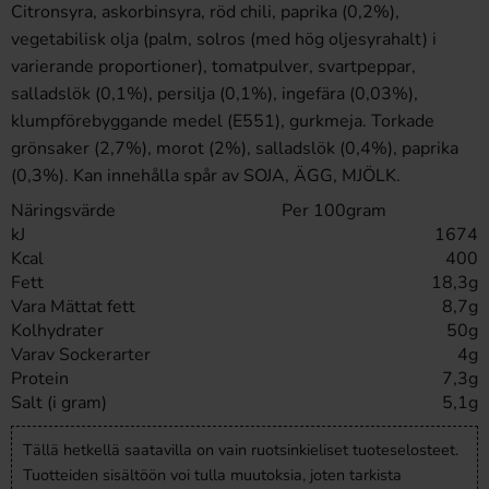
Citronsyra, askorbinsyra, röd chili, paprika (0,2%),
vegetabilisk olja (palm, solros (med hög oljesyrahalt) i
varierande proportioner), tomatpulver, svartpeppar,
salladslök (0,1%), persilja (0,1%), ingefära (0,03%),
klumpförebyggande medel (E551), gurkmeja. Torkade
grönsaker (2,7%), morot (2%), salladslök (0,4%), paprika
(0,3%). Kan innehålla spår av SOJA, ÄGG, MJÖLK.
Näringsvärde
Per 100gram
kJ
1674
Kcal
400
Fett
18,3g
Vara Mättat fett
8,7g
Kolhydrater
50g
Varav Sockerarter
4g
Protein
7,3g
Salt (i gram)
5,1g
Tällä hetkellä saatavilla on vain ruotsinkieliset tuoteselosteet.
Tuotteiden sisältöön voi tulla muutoksia, joten tarkista