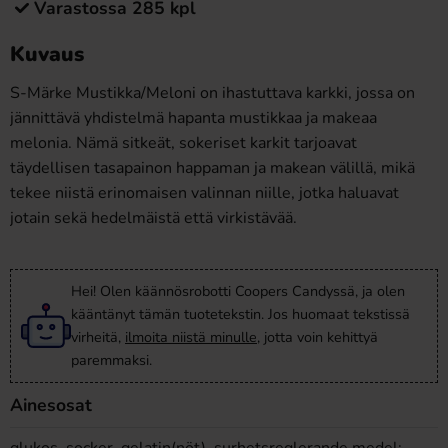
Varastossa 285 kpl
Kuvaus
S-Märke Mustikka/Meloni on ihastuttava karkki, jossa on
jännittävä yhdistelmä hapanta mustikkaa ja makeaa
melonia. Nämä sitkeät, sokeriset karkit tarjoavat
täydellisen tasapainon happaman ja makean välillä, mikä
tekee niistä erinomaisen valinnan niille, jotka haluavat
jotain sekä hedelmäistä että virkistävää.
Hei! Olen käännösrobotti Coopers Candyssä, ja olen
kääntänyt tämän tuotetekstin. Jos huomaat tekstissä
virheitä,
ilmoita niistä minulle
, jotta voin kehittyä
paremmaksi.
Ainesosat