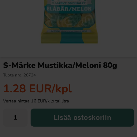
Ronny & Ragge Buttcracker
Ramlösa Kirsikka 33cl
Chips Korv med bröd 150g
3.29 EUR
1.19 EUR
S-Märke Mustikka/Meloni 80g
Osta
Osta
Tuote nro:
28724
1.28 EUR
/kpl
Vertaa hintaa 16 EUR/kilo tai litra
Lisää ostoskoriin