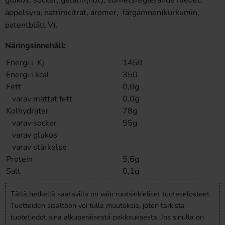
glukos, socker, gelatin(nöt), surhetsreglerande medel:
äppelsyra, natrimcitrat, aromer, färgämnen(kurkumin,
patentblått V).
Näringsinnehåll:
Energi i Kj
1450
Energi i kcal
350
Fett
0,0g
varav mättat fett
0,0g
Kolhydrater
78g
varav socker
55g
varav glukos
varav stärkelse
Protein
5,6g
Salt
0,1g
Tällä hetkellä saatavilla on vain ruotsinkieliset tuoteselosteet.
Tuotteiden sisältöön voi tulla muutoksia, joten tarkista
tuotetiedot aina alkuperäisestä pakkauksesta. Jos sinulla on