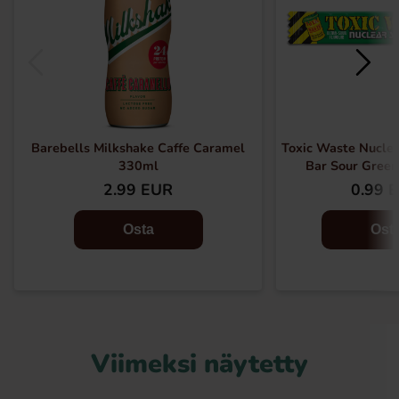
Barebells Milkshake Caffe Caramel
Toxic Waste Nucle
330ml
Bar Sour Gree
2.99 EUR
0.99 
Osta
Ost
Viimeksi näytetty