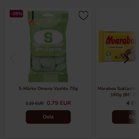
-39%
S-Märke Omena Vaahto 70g
Marabou Suklaalev
160g (BF: 2
0.79 EUR
4 E
1.29 EUR
Osta
Ost