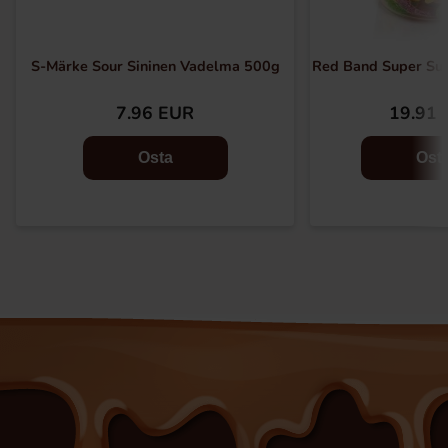
S-Märke Sour Sininen Vadelma 500g
Red Band Super Su
7.96 EUR
19.91 
Osta
Ost