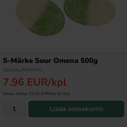
Ronny & Ragge Butt Crackers
Pommac 33cl
Chips Doftgran 150g
3.29 EUR
1.49 EUR
S-Märke Sour Omena 500g
Osta
Osta
Tuote nro:
800015132
7.96 EUR
/kpl
Vertaa hintaa 15.92 EUR/kilo tai litra
Lisää ostoskoriin