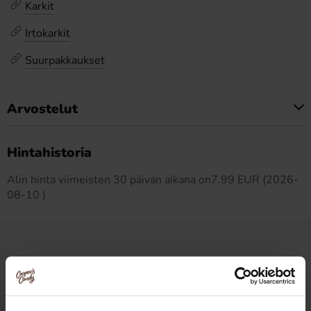
Karkit
Irtokarkit
Suurpakkaukset
Arvostelut
Tällä tuotteella ei ole arvosteluja
Hintahistoria
Alin hinta viimeisten 30 päivän aikana on7.99 EUR (2026-
08-10 )
Muut pitivät