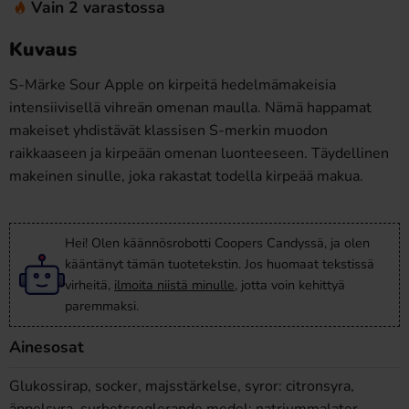
Vain 2 varastossa
Kuvaus
S-Märke Sour Apple on kirpeitä hedelmämakeisia
intensiivisellä vihreän omenan maulla. Nämä happamat
makeiset yhdistävät klassisen S-merkin muodon
raikkaaseen ja kirpeään omenan luonteeseen. Täydellinen
makeinen sinulle, joka rakastat todella kirpeää makua.
Hei! Olen käännösrobotti Coopers Candyssä, ja olen
kääntänyt tämän tuotetekstin. Jos huomaat tekstissä
virheitä,
ilmoita niistä minulle
, jotta voin kehittyä
paremmaksi.
Ainesosat
Glukossirap, socker, majsstärkelse, syror: citronsyra,