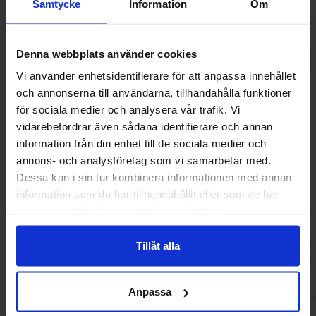
Samtycke
Information
Om
Denna webbplats använder cookies
Vi använder enhetsidentifierare för att anpassa innehållet
och annonserna till användarna, tillhandahålla funktioner
för sociala medier och analysera vår trafik. Vi
vidarebefordrar även sådana identifierare och annan
information från din enhet till de sociala medier och
annons- och analysföretag som vi samarbetar med.
Dessa kan i sin tur kombinera informationen med annan
S-Märke Razzy 500g
S-Märke Sour Sit
information som du har tillhandahållit eller som de har
500
samlat in när du har använt deras tjänster.
7.96 EUR
7.96 
Tillåt alla
Osta
Ost
Anpassa