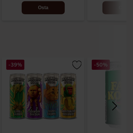
Osta
Osta
-39%
-50%