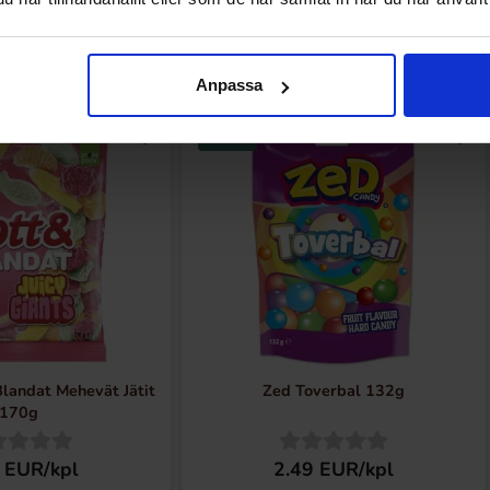
Uudet tuotteet
Anpassa
Uusi!
landat Mehevät Jätit
Zed Toverbal 132g
170g
 EUR/kpl
2.49 EUR/kpl