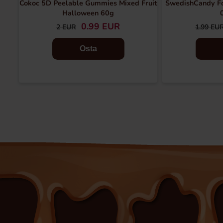
Cokoc 5D Peelable Gummies Mixed Fruit
SwedishCandy F
Halloween 60g
0.99 EUR
2 EUR
1.99 EU
Osta