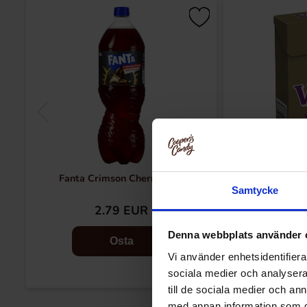
Fanta Crimson Cherry 50cl
Fazer Viol 
Samtycke
2.79 EUR
1.
Denna webbplats använder 
Osta
Vi använder enhetsidentifierar
sociala medier och analysera 
till de sociala medier och a
med annan information som du 