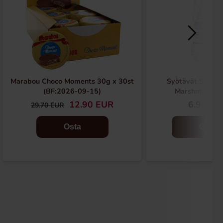
Marabou Choco Moments 30g x 30st
Syötävät Saippu
(BF:2026-09-15)
Marshmallow
12.90 EUR
6.90 EU
29.70 EUR
Osta
Osta