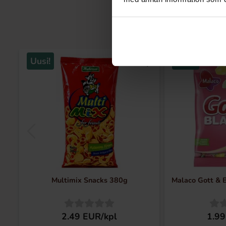
Uusi!
Uusi!
Multimix Snacks 380g
Malaco Gott & B
2.49 EUR/kpl
1.99