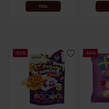
Osta
-51%
-65%