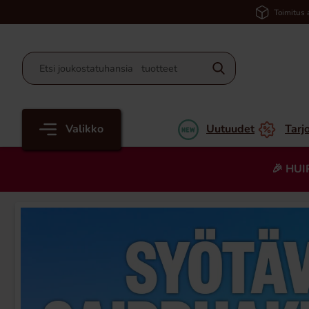
Toimitus 
Valikko
Uutuudet
Tarj
🎉 HUI