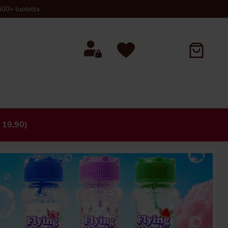
00+ tuotetta
 19,90)