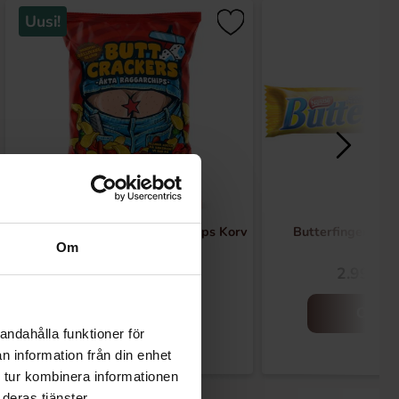
Uusi!
Ronny & Ragge Buttcracker Chips Korv
Butterfinger suk
Om
med bröd 150g
3.29 EUR
2.99 EU
Osta
Osta
andahålla funktioner för
n information från din enhet
 tur kombinera informationen
deras tjänster.