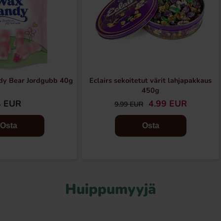
dy Bear Jordgubb 40g
Eclairs sekoitetut värit lahjapakkaus
450g
4 EUR
4.99 EUR
9.99 EUR
Osta
Osta
Huippumyyjä