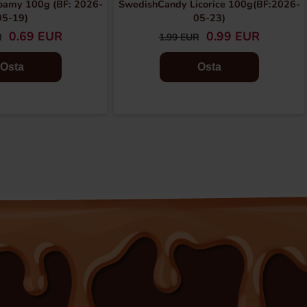
oamy 100g (BF: 2026-
SwedishCandy Licorice 100g(BF:2026-
05-19)
05-23)
0.69 EUR
0.99 EUR
R
1.99 EUR
Osta
Osta