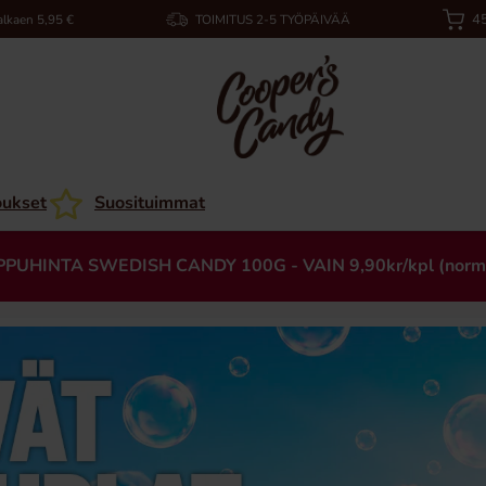
45
alkaen 5,95 €
TOIMITUS 2-5 TYÖPÄIVÄÄ
oukset
Suosituimmat
PPUHINTA SWEDISH CANDY 100G - VAIN 9,90kr/kpl (norm