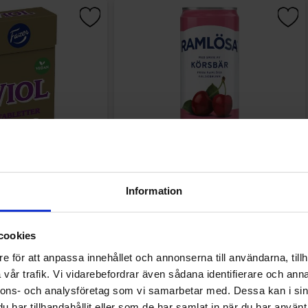
Tablettipussi 38g
Ramlösa Kirsikka 33cl
Information
09 EUR
1.19 EUR
cookies
Osta
Osta
e för att anpassa innehållet och annonserna till användarna, tillh
vår trafik. Vi vidarebefordrar även sådana identifierare och anna
nnons- och analysföretag som vi samarbetar med. Dessa kan i sin
har tillhandahållit eller som de har samlat in när du har använt 