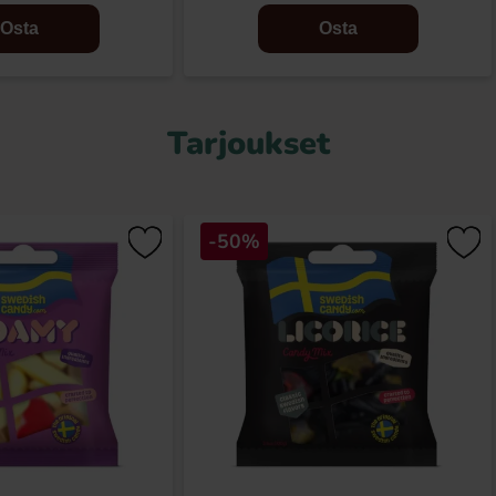
Osta
Osta
Tarjoukset
-50%