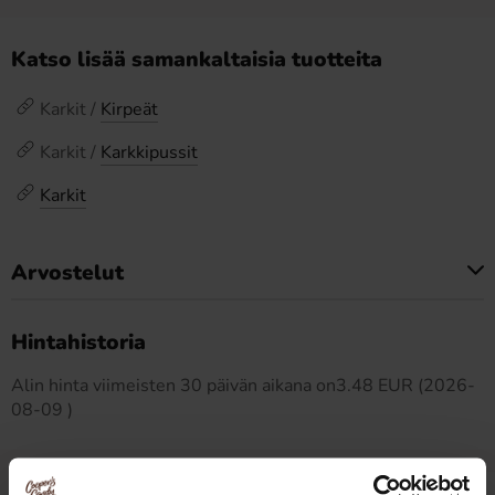
Katso lisää samankaltaisia tuotteita
Karkit /
Kirpeät
Karkit /
Karkkipussit
Karkit
Arvostelut
Tällä tuotteella ei ole arvosteluja
Hintahistoria
Alin hinta viimeisten 30 päivän aikana on3.48 EUR (2026-
08-09 )