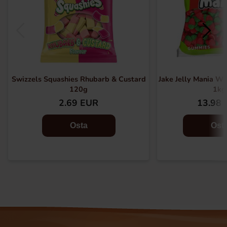
Swizzels Squashies Rhubarb & Custard
Jake Jelly Mania Wi
120g
1kg
2.69 EUR
13.98 
Osta
Ost