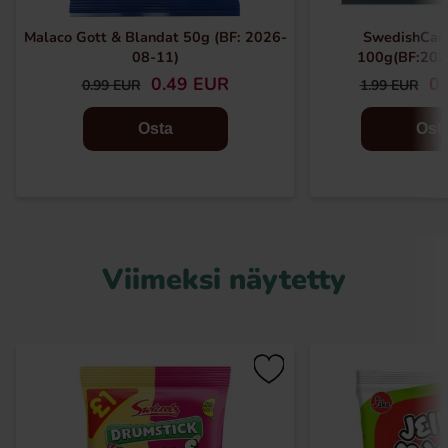
Malaco Gott & Blandat 50g (BF: 2026-
SwedishCan
08-11)
100g(BF:202
0.49 EUR
0.
0.99 EUR
1.99 EUR
Osta
Ost
Viimeksi näytetty