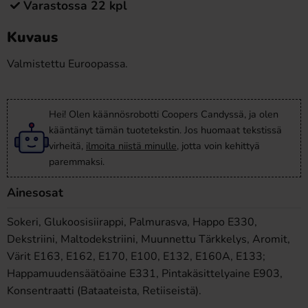
Varastossa 22 kpl
Kuvaus
Valmistettu Euroopassa.
Hei! Olen käännösrobotti Coopers Candyssä, ja olen
kääntänyt tämän tuotetekstin. Jos huomaat tekstissä
virheitä,
ilmoita niistä minulle
, jotta voin kehittyä
paremmaksi.
Ainesosat
Sokeri, Glukoosisiirappi, Palmurasva, Happo E330,
Dekstriini, Maltodekstriini, Muunnettu Tärkkelys, Aromit,
Värit E163, E162, E170, E100, E132, E160A, E133;
Happamuudensäätöaine E331, Pintakäsittelyaine E903,
Konsentraatti (Bataateista, Retiiseistä).