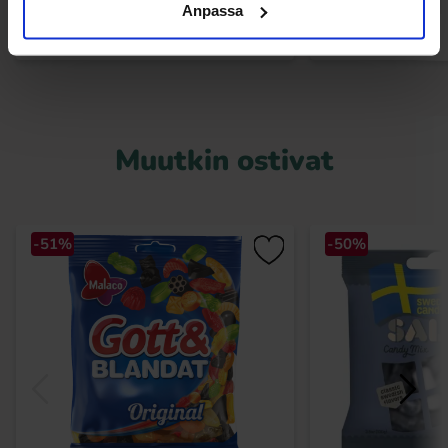
Anpassa
Muutkin ostivat
-51%
-50%