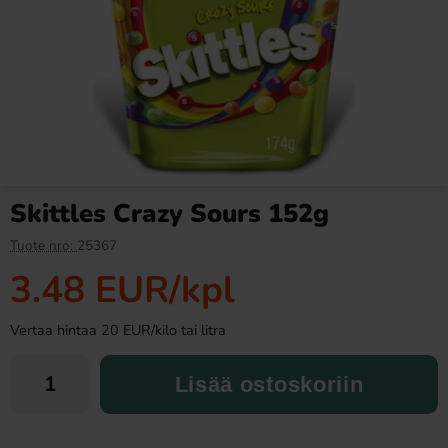
Ronny & Ragge Buttcracker
Pommac 33cl
Chips Kaviar & Knäckemacka
150g
3.29 EUR
1.49 EUR
Skittles Crazy Sours 152g
Osta
Osta
Tuote nro:
25367
3.48 EUR
/kpl
Vertaa hintaa 20 EUR/kilo tai litra
Lisää ostoskoriin