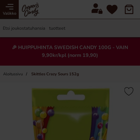
Valikko
🎉 HUIPPUHINTA SWEDISH CANDY 100G - VAIN
9,90kr/kpl (norm 19,90)
Aloitussivu
Skittles Crazy Sours 152g
×
Uusi!