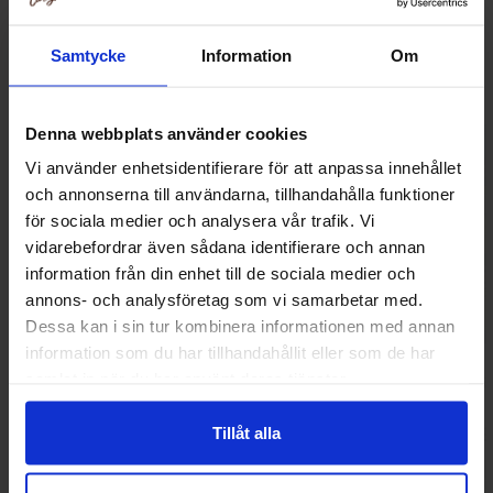
Muut pitivät
Samtycke
Information
Om
Denna webbplats använder cookies
Vi använder enhetsidentifierare för att anpassa innehållet
och annonserna till användarna, tillhandahålla funktioner
för sociala medier och analysera vår trafik. Vi
vidarebefordrar även sådana identifierare och annan
information från din enhet till de sociala medier och
annons- och analysföretag som vi samarbetar med.
Dessa kan i sin tur kombinera informationen med annan
information som du har tillhandahållit eller som de har
samlat in när du har använt deras tjänster.
Trolli Sour Strips Strawberry 85g
Trolli Rainbow Stri
2.29 EUR
2.29 
Tillåt alla
Osta
Ost