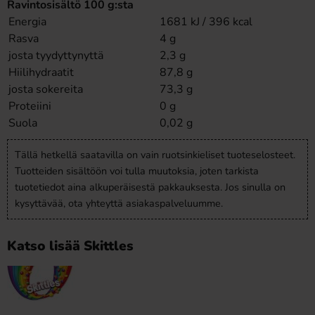
Ravintosisältö 100 g:sta
Energia
1681 kJ / 396 kcal
Rasva
4 g
josta tyydyttynyttä
2,3 g
Hiilihydraatit
87,8 g
josta sokereita
73,3 g
Proteiini
0 g
Suola
0,02 g
Tällä hetkellä saatavilla on vain ruotsinkieliset tuoteselosteet.
Tuotteiden sisältöön voi tulla muutoksia, joten tarkista
tuotetiedot aina alkuperäisestä pakkauksesta. Jos sinulla on
kysyttävää, ota yhteyttä asiakaspalveluumme.
Katso lisää Skittles