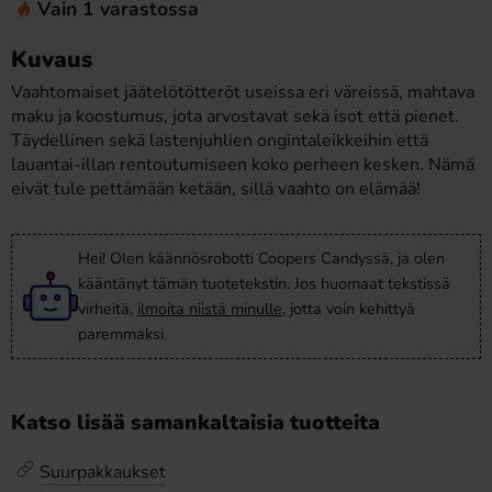
Vain 1 varastossa
Kuvaus
Vaahtomaiset jäätelötötteröt useissa eri väreissä, mahtava
maku ja koostumus, jota arvostavat sekä isot että pienet.
Täydellinen sekä lastenjuhlien ongintaleikkeihin että
lauantai-illan rentoutumiseen koko perheen kesken. Nämä
eivät tule pettämään ketään, sillä vaahto on elämää!
Hei! Olen käännösrobotti Coopers Candyssä, ja olen
kääntänyt tämän tuotetekstin. Jos huomaat tekstissä
virheitä,
ilmoita niistä minulle
, jotta voin kehittyä
paremmaksi.
Katso lisää samankaltaisia tuotteita
Suurpakkaukset