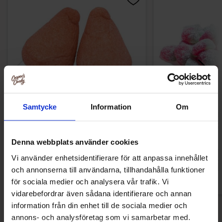
Samtycke
Information
Om
Skumma Jordgubbar 0.9kg
Matthijs Sura Jor
1kg
13.89 EUR
12.90 
Denna webbplats använder cookies
Vi använder enhetsidentifierare för att anpassa innehållet
Osta
Ost
och annonserna till användarna, tillhandahålla funktioner
för sociala medier och analysera vår trafik. Vi
vidarebefordrar även sådana identifierare och annan
information från din enhet till de sociala medier och
annons- och analysföretag som vi samarbetar med.