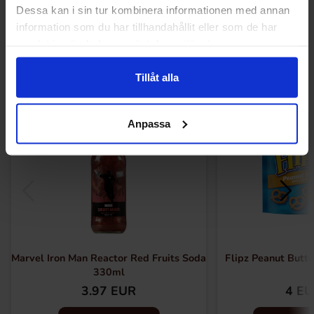
Dessa kan i sin tur kombinera informationen med annan
Muutkin ostivat
information som du har tillhandahållit eller som de har
samlat in när du har använt deras tjänster.
Tillåt alla
Anpassa
Marvel Iron Man Reactor Red Fruits Soda
Flipz Peanut Butte
330ml
3.97 EUR
4 E