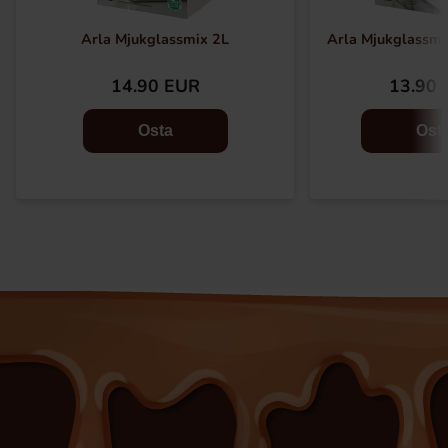
Arla Mjukglassmix 2L
Arla Mjukglassmix
14.90 EUR
13.90 
Osta
Ost