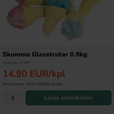
Fanta Crimson Cherry 50cl
Ronny & Ragge Buttcracker
Chips Korv med bröd 150g
2.79 EUR
3.29 EUR
Skumma Glasstrutar 0.9kg
Osta
Osta
Tuote nro:
27455
14.90 EUR
/kpl
Vertaa hintaa 16.56 EUR/kilo tai litra
Lisää ostoskoriin