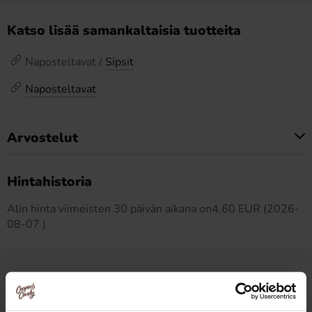
Katso lisää samankaltaisia tuotteita
Naposteltavat /
Sipsit
Naposteltavat
Arvostelut
Tällä tuotteella ei ole arvosteluja
Hintahistoria
Alin hinta viimeisten 30 päivän aikana on4.60 EUR (2026-
08-07 )
Muut pitivät