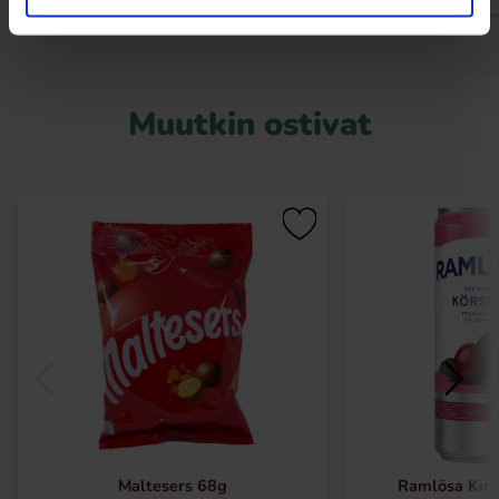
Muutkin ostivat
Maltesers 68g
Ramlösa Kirs