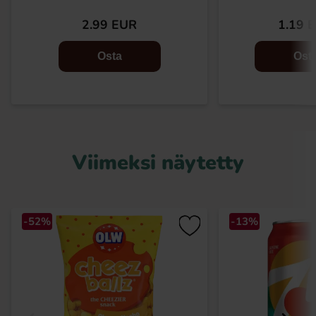
2.99 EUR
1.19 
Osta
Ost
Viimeksi näytetty
-52%
-13%