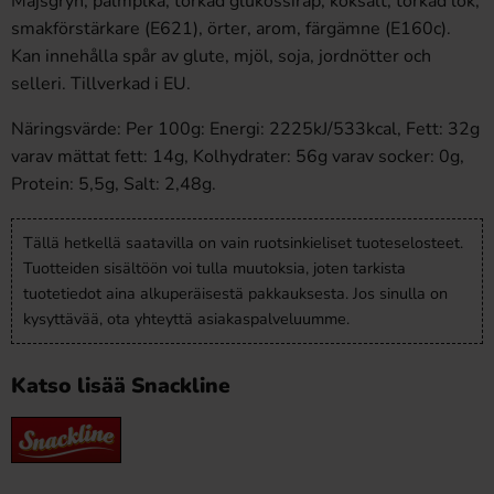
Majsgryn, palmplka, torkad glukossirap, koksalt, torkad lök,
smakförstärkare (E621), örter, arom, färgämne (E160c).
Kan innehålla spår av glute, mjöl, soja, jordnötter och
selleri. Tillverkad i EU.
Näringsvärde: Per 100g: Energi: 2225kJ/533kcal, Fett: 32g
varav mättat fett: 14g, Kolhydrater: 56g varav socker: 0g,
Protein: 5,5g, Salt: 2,48g.
Tällä hetkellä saatavilla on vain ruotsinkieliset tuoteselosteet.
Tuotteiden sisältöön voi tulla muutoksia, joten tarkista
tuotetiedot aina alkuperäisestä pakkauksesta. Jos sinulla on
kysyttävää, ota yhteyttä asiakaspalveluumme.
Katso lisää Snackline