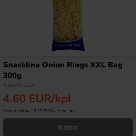
Spuds Craft Cooked Sipsit
Fazer Viol Tablettipussi 38g
Tryffelijuusto 145g
2.49 EUR
1.09 EUR
Snackline Onion Rings XXL Bag
Osta
Osta
300g
Tuote nro:
31205
4.60 EUR
/kpl
Vertaa hintaa 15.33 EUR/kilo tai litra
Katso