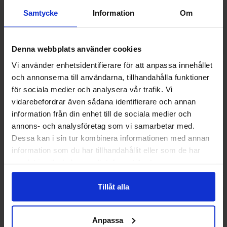
Samtycke
Information
Om
Denna webbplats använder cookies
Vi använder enhetsidentifierare för att anpassa innehållet
och annonserna till användarna, tillhandahålla funktioner
för sociala medier och analysera vår trafik. Vi
vidarebefordrar även sådana identifierare och annan
information från din enhet till de sociala medier och
annons- och analysföretag som vi samarbetar med.
Dessa kan i sin tur kombinera informationen med annan
information som du har tillhandahållit eller som de har
Pringles Everything Bagel 158g
Pringles Ra
samlat in när du har använt deras tjänster.
6.99 EUR
6.90 
Tillåt alla
Osta
Ost
Anpassa