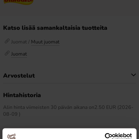
Katso lisää samankaltaisia tuotteita
Juomat /
Muut juomat
Juomat
Arvostelut
Tällä tuotteella ei ole arvosteluja
Hintahistoria
Alin hinta viimeisten 30 päivän aikana on2.50 EUR (2026-
08-09 )