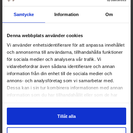
Muut pitivät
Samtycke
Information
Om
-34%
Denna webbplats använder cookies
Vi använder enhetsidentifierare för att anpassa innehållet
och annonserna till användarna, tillhandahålla funktioner
för sociala medier och analysera vår trafik. Vi
vidarebefordrar även sådana identifierare och annan
information från din enhet till de sociala medier och
annons- och analysföretag som vi samarbetar med.
Dessa kan i sin tur kombinera informationen med annan
information som du har tillhandahållit eller som de har
samlat in när du har använt deras tjänster.
Gatorade Zero Fruit Punch 50cl
Monster Energy Ju
500ml x
2.69 EUR
42
Tillåt alla
64.56 EUR
Osta
Ost