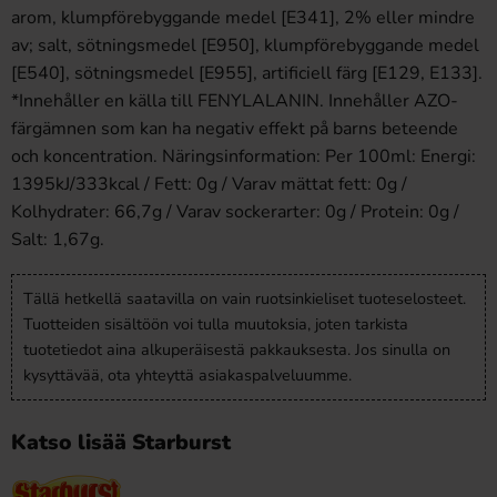
arom, klumpförebyggande medel [E341], 2% eller mindre
av; salt, sötningsmedel [E950], klumpförebyggande medel
[E540], sötningsmedel [E955], artificiell färg [E129, E133].
*Innehåller en källa till FENYLALANIN. Innehåller AZO-
färgämnen som kan ha negativ effekt på barns beteende
och koncentration. Näringsinformation: Per 100ml: Energi:
1395kJ/333kcal / Fett: 0g / Varav mättat fett: 0g /
Kolhydrater: 66,7g / Varav sockerarter: 0g / Protein: 0g /
Salt: 1,67g.
Tällä hetkellä saatavilla on vain ruotsinkieliset tuoteselosteet.
Tuotteiden sisältöön voi tulla muutoksia, joten tarkista
tuotetiedot aina alkuperäisestä pakkauksesta. Jos sinulla on
kysyttävää, ota yhteyttä asiakaspalveluumme.
Katso lisää Starburst