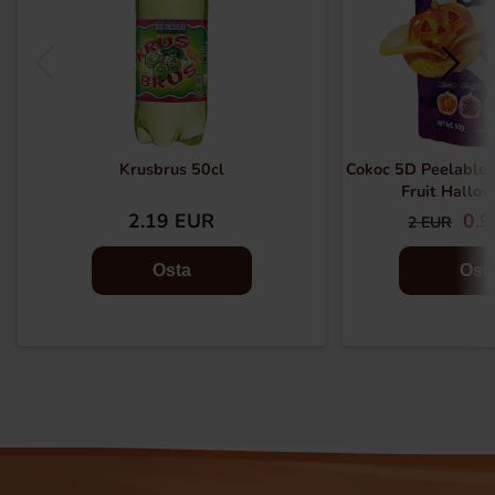
Krusbrus 50cl
Cokoc 5D Peelable
Fruit Hallo
2.19 EUR
0.
2 EUR
Osta
Ost