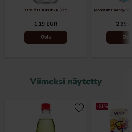
Ramlösa Kirsikka 33cl
Monster Energy Vik
1.19 EUR
2.69 
Osta
Ost
Viimeksi näytetty
-51%