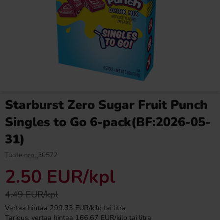
Ronny & Ragge Buttcracker
Fazer Viol Tablettipussi 38g
Chips Korv med bröd 150g
3.29 EUR
1.09 EUR
Starburst Zero Sugar Fruit Punch
Osta
Osta
Singles to Go 6-pack(BF:2026-05-
31)
Tuote nro:
30572
2.50 EUR
/kpl
4.49 EUR/kpl
Vertaa hintaa 299.33 EUR/kilo tai litra
Tarjous, vertaa hintaa 166.67 EUR/kilo tai litra