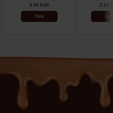
3.29 EUR
2.19 
Osta
Ost