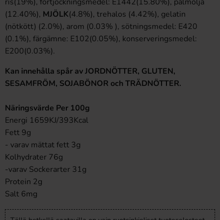
ris(19%), förtjockningsmedel: E1442(15.80%), palmolja
(12.40%),
MJÖLK
(4.8%), trehalos (4.42%), gelatin
(nötkött) (2.0%), arom (0.03% ), sötningsmedel: E420
(0.1%), färgämne: E102(0.05%), konserveringsmedel:
E200(0.03%).
Kan innehålla spår av JORDNÖTTER, GLUTEN,
SESAMFRÖM, SOJABÖNOR och TRÄDNÖTTER.
Näringsvärde Per 100g
Energi 1659KJ/393Kcal
Fett 9g
- varav mättat fett 3g
Kolhydrater 76g
-varav Sockerarter 31g
Protein 2g
Salt 6mg