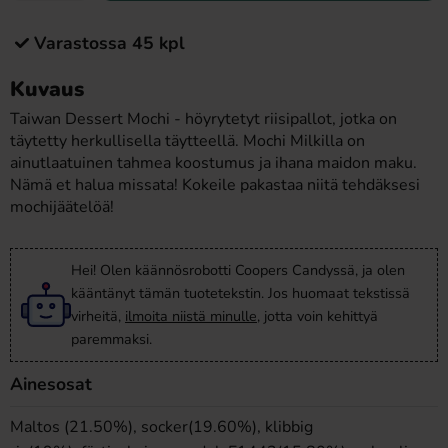
Varastossa 45 kpl
Kuvaus
Taiwan Dessert Mochi - höyrytetyt riisipallot, jotka on
täytetty herkullisella täytteellä. Mochi Milkilla on
ainutlaatuinen tahmea koostumus ja ihana maidon maku.
Nämä et halua missata! Kokeile pakastaa niitä tehdäksesi
mochijäätelöä!
Hei! Olen käännösrobotti Coopers Candyssä, ja olen
kääntänyt tämän tuotetekstin. Jos huomaat tekstissä
virheitä,
ilmoita niistä minulle
, jotta voin kehittyä
paremmaksi.
Ainesosat
Maltos (21.50%), socker(19.60%), klibbig