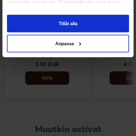
information som du har tillhandahållit eller som de har
samlat in när du har använt deras tjänster.
Tillåt alla
Anpassa
Taiwan Dessert - Mochi Cake Mango
Taiwan Dessert -
104g
Chocolate Fl
3.90 EUR
4 E
Osta
Ost
Muutkin ostivat