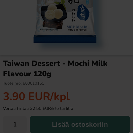
Ronny & Ragge Buttcracker
Butterfinger suklaa 53,8g
Chips Korv med bröd 150g
3.29 EUR
2.99 EUR
Taiwan Dessert - Mochi Milk
Osta
Osta
Flavour 120g
Tuote nro:
800010151
3.90 EUR
/kpl
Vertaa hintaa 32.50 EUR/kilo tai litra
Lisää ostoskoriin