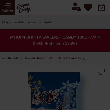
Valikko
🎉 HUIPPUHINTA SWEDISH CANDY 100G - VAIN
9,90kr/kpl (norm 19,90)
Aloitussivu
Taiwan Dessert - Mochi Milk Flavour 120g
×
Uusi!