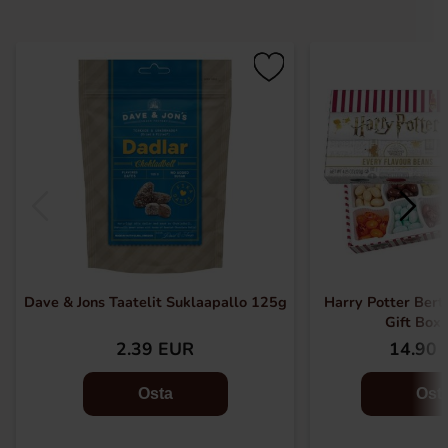
Dave & Jons Taatelit Suklaapallo 125g
Harry Potter Bert
Gift Box
2.39 EUR
14.90 
Osta
Ost