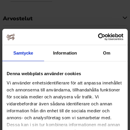
Arvostelut
Tällä tuotteella ei ole arvosteluja
Hintahistoria
Alin hinta viimeisten 30 päivän aikana on3.90 EUR (2026-
Samtycke
Information
Om
08-08 )
Denna webbplats använder cookies
Muut pitivät
Vi använder enhetsidentifierare för att anpassa innehållet
och annonserna till användarna, tillhandahålla funktioner
för sociala medier och analysera vår trafik. Vi
vidarebefordrar även sådana identifierare och annan
information från din enhet till de sociala medier och
annons- och analysföretag som vi samarbetar med.
Dessa kan i sin tur kombinera informationen med annan