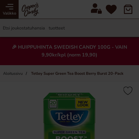
Valikko
🎉 HUIPPUHINTA SWEDISH CANDY 100G - VAIN
9,90kr/kpl (norm 19,90)
Aloitussivu
Tetley Super Green Tea Boost Berry Burst 20-Pack
×
Uusi!