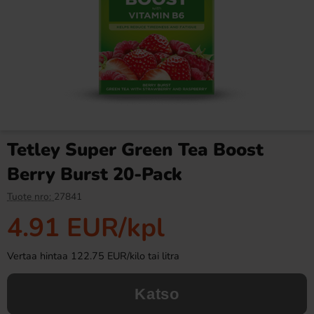
Ronny & Ragge Buttcracker
Toppie Wax Candy
Chips Kaviar & Knäckemacka
Sköldpadda Äpple 40g
150g
3.29 EUR
4 EUR
Tetley Super Green Tea Boost
Osta
Osta
Berry Burst 20-Pack
Tuote nro:
27841
4.91 EUR
/kpl
Vertaa hintaa 122.75 EUR/kilo tai litra
Katso