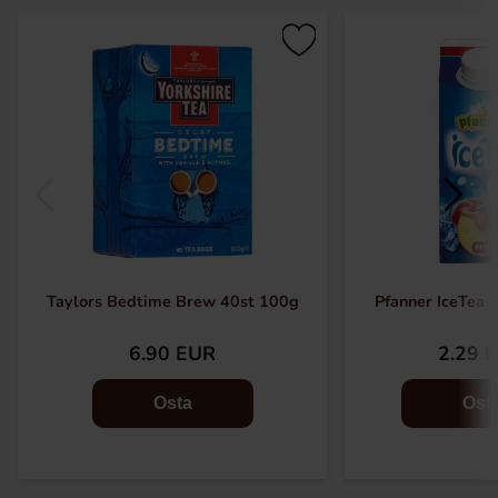
Taylors Bedtime Brew 40st 100g
Pfanner IceTea -
6.90 EUR
2.29 
Osta
Ost