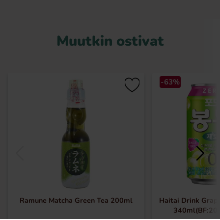
Muutkin ostivat
-63%
Ramune Matcha Green Tea 200ml
Haitai Drink Grap
340ml(BF:20