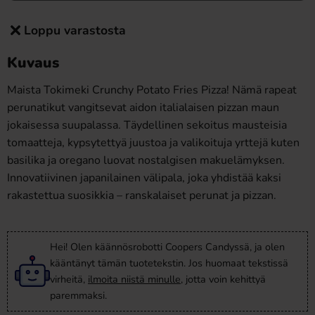
Loppu varastosta
Kuvaus
Maista Tokimeki Crunchy Potato Fries Pizza! Nämä rapeat
perunatikut vangitsevat aidon italialaisen pizzan maun
jokaisessa suupalassa. Täydellinen sekoitus mausteisia
tomaatteja, kypsytettyä juustoa ja valikoituja yrttejä kuten
basilika ja oregano luovat nostalgisen makuelämyksen.
Innovatiivinen japanilainen välipala, joka yhdistää kaksi
rakastettua suosikkia – ranskalaiset perunat ja pizzan.
Hei! Olen käännösrobotti Coopers Candyssä, ja olen
kääntänyt tämän tuotetekstin. Jos huomaat tekstissä
virheitä,
ilmoita niistä minulle
, jotta voin kehittyä
paremmaksi.