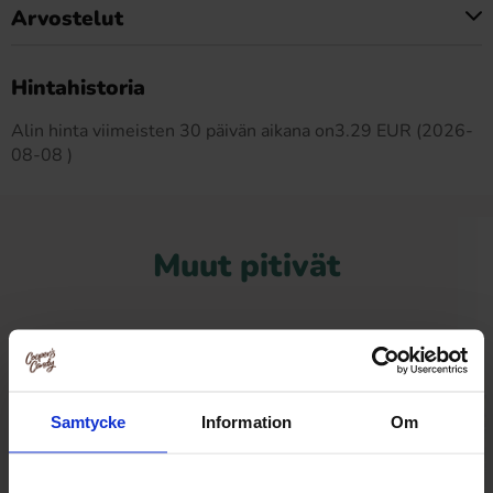
Arvostelut
Tällä tuotteella ei ole arvosteluja
Hintahistoria
Alin hinta viimeisten 30 päivän aikana on3.29 EUR (2026-
08-08 )
Muut pitivät
-25%
Samtycke
Information
Om