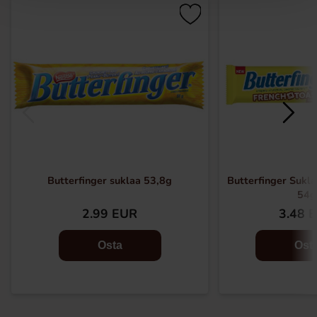
Butterfinger suklaa 53,8g
Butterfinger Sukla
54g
2.99 EUR
3.48 
Osta
Ost