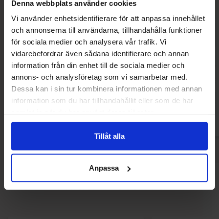
Denna webbplats använder cookies
Vi använder enhetsidentifierare för att anpassa innehållet
och annonserna till användarna, tillhandahålla funktioner
för sociala medier och analysera vår trafik. Vi
vidarebefordrar även sådana identifierare och annan
Chapz Long Chips Paprika Flavour 75g
Cheetos Cheddar C
information från din enhet till de sociala medier och
(JP) 7
annons- och analysföretag som vi samarbetar med.
2.99 EUR
2.
4 EUR
Dessa kan i sin tur kombinera informationen med annan
information som du har tillhandahållit eller som de har
Osta
Ost
samlat in när du har använt deras tjänster.
Tillåt alla
Anpassa
Muutkin ostivat