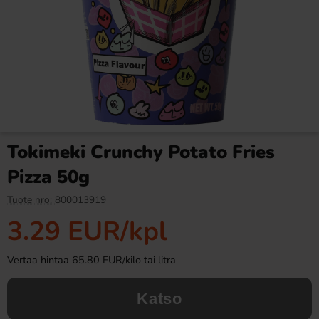
Ronny & Ragge Buttcracker
Ramlösa Kirsikka 33cl
Chips Korv med bröd 150g
3.29 EUR
1.19 EUR
Tokimeki Crunchy Potato Fries
Osta
Osta
Pizza 50g
Tuote nro:
800013919
3.29 EUR
/kpl
Vertaa hintaa 65.80 EUR/kilo tai litra
Katso