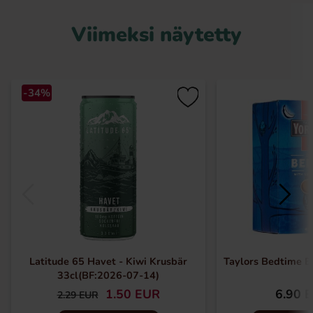
Viimeksi näytetty
-34%
Latitude 65 Havet - Kiwi Krusbär
Taylors Bedtime 
33cl(BF:2026-07-14)
1.50 EUR
6.90 
2.29 EUR