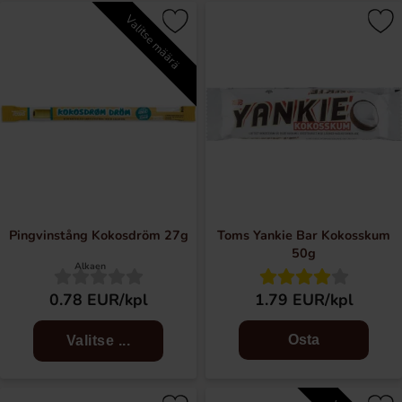
Valitse määrä
Pingvinstång Kokosdröm 27g
Toms Yankie Bar Kokosskum
50g
Alkaen
0.78 EUR/kpl
1.79 EUR/kpl
Osta
Valitse ...