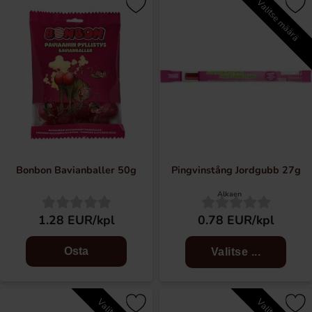
Valitse määrä
Bonbon Bavianballer 50g
Pingvinstång Jordgubb 27g
Alkaen
1.28 EUR/kpl
0.78 EUR/kpl
Osta
Valitse ...