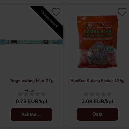
Valitse määrä
Pingvinstång Mint 27g
BonBon Ruttna Fiskar 125g
Alkaen
0.78 EUR/kpl
2.09 EUR/kpl
Osta
Valitse ...