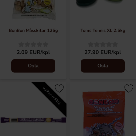
BonBon Måsskitar 125g
Toms Tennis XL 2.5kg
2.09 EUR/kpl
27.90 EUR/kpl
Osta
Osta
Valitse määrä