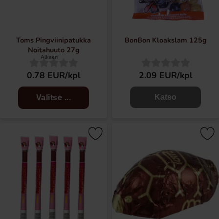
Toms Pingviinipatukka
BonBon Kloakslam 125g
Noitahuuto 27g
Alkaen
0.78 EUR/kpl
2.09 EUR/kpl
Katso
Valitse ...