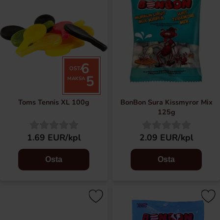
6
OSTA
5
MAKSA
Toms Tennis XL 100g
BonBon Sura Kissmyror Mix
125g
1.69 EUR/kpl
2.09 EUR/kpl
Osta
Osta