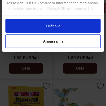
Dessa kan i sin tur kombinera informationen med annan
information som du har tillhandahållit eller som de har
samlat in när du har använt deras tjänster.
Tillåt alla
Toms Stora Mintgroda 28g
Toms Yankie Bar Mandel 50g
Anpassa
1.09 EUR/kpl
1.69 EUR/kpl
Osta
Osta