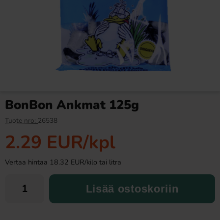
Ramlösa Kirsikka 33cl
Fazer Viol Tablettipussi 38g
1.19 EUR
1.09 EUR
BonBon Ankmat 125g
Osta
Osta
Tuote nro:
26538
2.29 EUR
/kpl
Vertaa hintaa 18.32 EUR/kilo tai litra
Lisää ostoskoriin