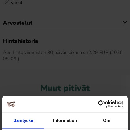
Karkit
Arvostelut
Tällä tuotteella ei ole arvosteluja
Hintahistoria
Alin hinta viimeisten 30 päivän aikana on2.29 EUR (2026-
08-09 )
Muut pitivät
Samtycke
Information
Om