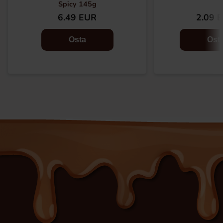
Spicy 145g
6.49 EUR
2.09 
Osta
Ost