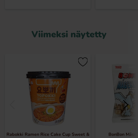
Viimeksi näytetty
Rabokki Ramen Rice Cake Cup Sweet &
BonBon Måssk