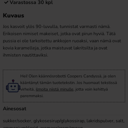
Varastossa 30 kpl
Kuvaus
Jos kasvoit ylös 90-luvulla, tunnistat varmasti nämä.
Erikoisen nimiset makeiset, jotka ovat pirun hyviä. Tätä
pussia ei ole tarkoitettu ankkojen ruoaksi, vaan nämä ovat
kovia karamelleja, jotka maistuvat lakritsilta ja ovat
ihmisten nautittaviksi.
Hei! Olen käännösrobotti Coopers Candyssä, ja olen
kääntänyt tämän tuotetekstin. Jos huomaat tekstissä
virheitä,
ilmoita niistä minulle
, jotta voin kehittyä
paremmaksi.
Ainesosat
sukker/socker, glykosesirup/glykossirap, lakridspulver, salt,