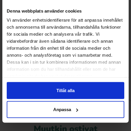
Denna webbplats använder cookies
Vi använder enhetsidentifierare för att anpassa innehållet
och annonserna till användarna, tillhandahålla funktioner
för sociala medier och analysera vår trafik. Vi
vidarebefordrar även sådana identifierare och annan
information från din enhet till de sociala medier och
Nordthy Mini Frogs 90g
Rexim Salmiak-Pa
annons- och analysföretag som vi samarbetar med.
Dessa kan i sin tur kombinera informationen med annan
1.29 EUR
4.99 
information som du har tillhandahållit eller som de har
samlat in när du har använt deras tjänster.
Osta
Ost
Tillåt alla
Anpassa
Muutkin ostivat