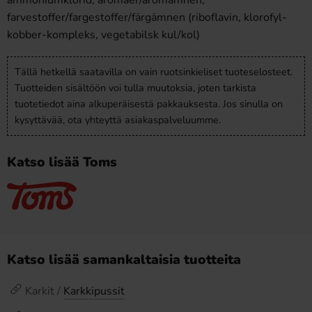
ammoniumklorid, aromaer/aromämnen,
farvestoffer/fargestoffer/färgämnen (riboflavin, klorofyl-
kobber-kompleks, vegetabilsk kul/kol)
Tällä hetkellä saatavilla on vain ruotsinkieliset tuoteselosteet.
Tuotteiden sisältöön voi tulla muutoksia, joten tarkista
tuotetiedot aina alkuperäisestä pakkauksesta. Jos sinulla on
kysyttävää, ota yhteyttä asiakaspalveluumme.
Katso lisää Toms
Katso lisää samankaltaisia tuotteita
Karkit /
Karkkipussit