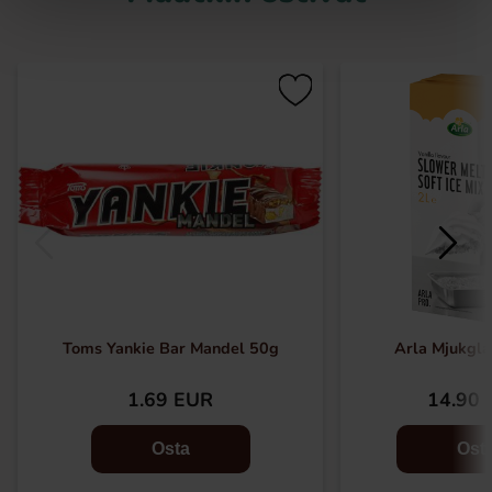
Toms Yankie Bar Mandel 50g
Arla Mjukgla
1.69 EUR
14.90 
Osta
Ost