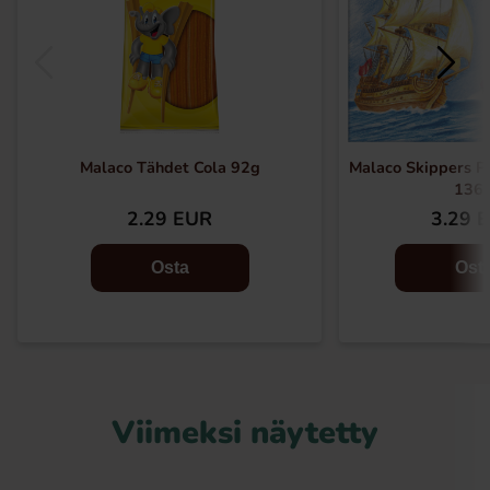
Malaco Tähdet Cola 92g
Malaco Skippers P
136
2.29 EUR
3.29 
Osta
Ost
Viimeksi näytetty