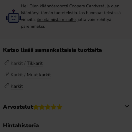
Hei! Olen käännösrobotti Coopers Candyssä, ja olen
kääntänyt tämän tuotetekstin. Jos huomaat tekstissä
virheitä,
ilmoita niistä minulle
, jotta voin kehittyä
paremmaksi.
Katso lisää samankaltaisia tuotteita
Karkit /
Tikkarit
Karkit /
Muut karkit
Karkit
Arvostelut
Tällä tuotteella ei ole arvosteluja
Hintahistoria