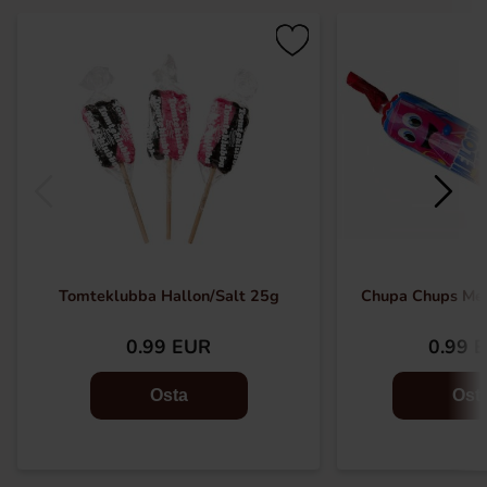
Tomteklubba Hallon/Salt 25g
Chupa Chups Me
0.99 EUR
0.99 
Osta
Ost