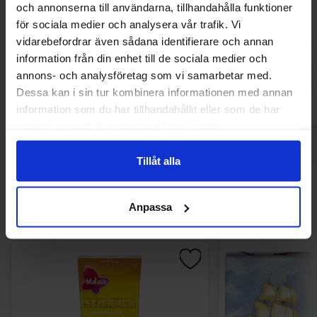
och annonserna till användarna, tillhandahålla funktioner
Tomteklubba Frukt 25g (1st)
Felko Dino Pop
för sociala medier och analysera vår trafik. Vi
vidarebefordrar även sådana identifierare och annan
1.09 EUR
2.99 
information från din enhet till de sociala medier och
annons- och analysföretag som vi samarbetar med.
Osta
Ost
Dessa kan i sin tur kombinera informationen med annan
information som du har tillhandahållit eller som de har
samlat in när du har använt deras tjänster.
Tillåt alla
Muutkin ostivat
Anpassa