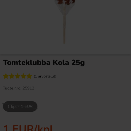
Cadbury Bitsa Wispa 85g
Jolly Rancher Hard Candy
Tropical 184g
3.29 EUR
6.99 EUR
Tomteklubba Kola 25g
Osta
Osta
(1 arvostelut)
Tuote nro:
25912
1 kpl - 1 EUR
Loppuunmyyty
1 EUR
/kpl