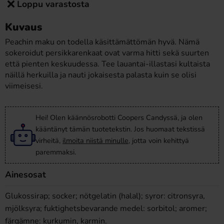
Loppu varastosta
Kuvaus
Peachin maku on todella käsittämättömän hyvä. Nämä
sokeroidut persikkarenkaat ovat varma hitti sekä suurten
että pienten keskuudessa. Tee lauantai-illastasi kultaista
näillä herkuilla ja nauti jokaisesta palasta kuin se olisi
viimeisesi.
Hei! Olen käännösrobotti Coopers Candyssä, ja olen
kääntänyt tämän tuotetekstin. Jos huomaat tekstissä
virheitä,
ilmoita niistä minulle
, jotta voin kehittyä
paremmaksi.
Ainesosat
Glukossirap; socker; nötgelatin (halal); syror: citronsyra,
mjölksyra; fuktighetsbevarande medel: sorbitol; aromer;
färgämne: kurkumin, karmin.