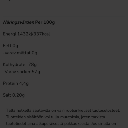
Näringsvärden
Per 100g
Energi 1432kj/337kcal
Fett 0g
-varav mättat 0g
Kolhydrater 78g
-Varav socker 57g
Protein 4,4g
Salt 0,20g
Tällä hetkellä saatavilla on vain ruotsinkieliset tuoteselosteet.
Tuotteiden sisältöön voi tulla muutoksia, joten tarkista
tuotetiedot aina alkuperäisestä pakkauksesta. Jos sinulla on