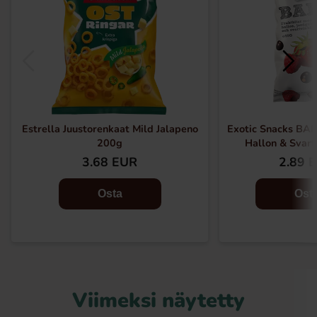
Estrella Juustorenkaat Mild Jalapeno
Exotic Snacks BAR
200g
Hallon & Svart
3.68 EUR
2.89 
Osta
Ost
Viimeksi näytetty