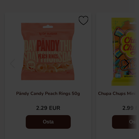
Pändy Candy Peach Rings 50g
Chupa Chups Mini S
2.29 EUR
2.99 
Osta
Ost