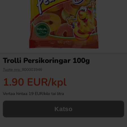
Fazer Viol Tablettipussi 38g
Fanta Crimson Cherry 50cl
1.09 EUR
2.79 EUR
Trolli Persikoringar 100g
Osta
Osta
Tuote nro:
800003946
1.90 EUR
/kpl
Vertaa hintaa 19 EUR/kilo tai litra
Katso