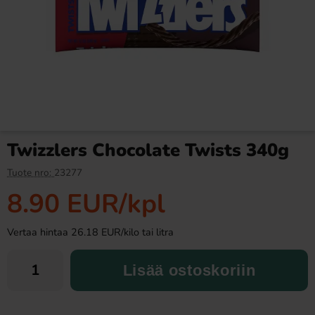
Toppie Wax Candy Astronaut
Ronny & Ragge Butt Crackers
Blåbär 40g
Chips Doftgran 150g
4 EUR
3.29 EUR
Twizzlers Chocolate Twists 340g
Osta
Osta
Tuote nro:
23277
8.90 EUR
/kpl
Vertaa hintaa 26.18 EUR/kilo tai litra
Lisää ostoskoriin