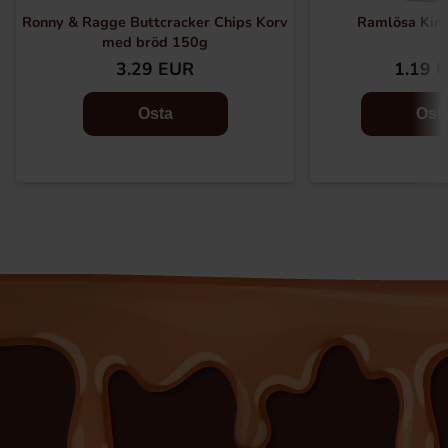
Ronny & Ragge Buttcracker Chips Korv
Ramlösa Kirs
med bröd 150g
3.29 EUR
1.19 
Osta
Ost