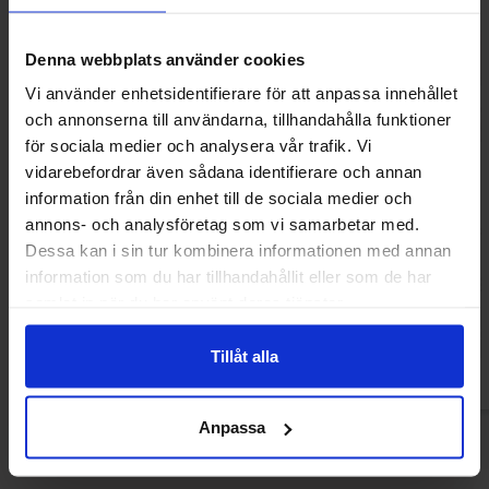
Denna webbplats använder cookies
Vi använder enhetsidentifierare för att anpassa innehållet
och annonserna till användarna, tillhandahålla funktioner
för sociala medier och analysera vår trafik. Vi
vidarebefordrar även sådana identifierare och annan
information från din enhet till de sociala medier och
annons- och analysföretag som vi samarbetar med.
Twizzlers Strawberry 198g
Twizzlers Cherry P
Dessa kan i sin tur kombinera informationen med annan
information som du har tillhandahållit eller som de har
4.99 EUR
8.90 
samlat in när du har använt deras tjänster.
Osta
Ost
Tillåt alla
Anpassa