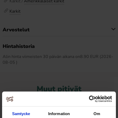
Karkit /
Amerikkalaiset karkit
Karkit
Arvostelut
Tällä tuotteella ei ole arvosteluja
Hintahistoria
Alin hinta viimeisten 30 päivän aikana on8.90 EUR (2026-
08-05 )
Muut pitivät
Samtycke
Information
Om