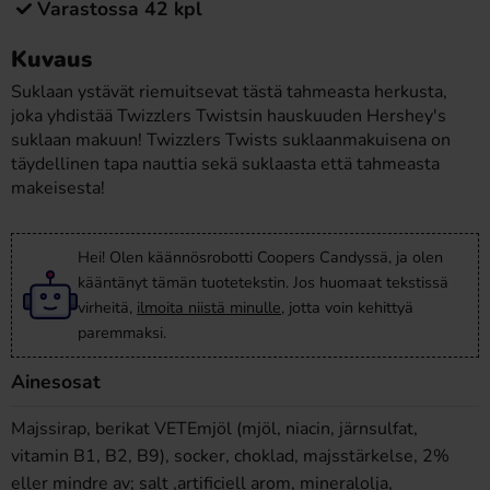
Varastossa 42 kpl
Kuvaus
Suklaan ystävät riemuitsevat tästä tahmeasta herkusta,
joka yhdistää Twizzlers Twistsin hauskuuden Hershey's
suklaan makuun! Twizzlers Twists suklaanmakuisena on
täydellinen tapa nauttia sekä suklaasta että tahmeasta
makeisesta!
Hei! Olen käännösrobotti Coopers Candyssä, ja olen
kääntänyt tämän tuotetekstin. Jos huomaat tekstissä
virheitä,
ilmoita niistä minulle
, jotta voin kehittyä
paremmaksi.
Ainesosat
Majssirap, berikat VETEmjöl (mjöl, niacin, järnsulfat,
vitamin B1, B2, B9), socker, choklad, majsstärkelse, 2%
eller mindre av; salt ,artificiell arom, mineralolja,