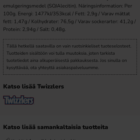
emulgeringsmedel (SOJAlecitin). Näringsinformation: Per
100g. Energi: 1477kJ/353kcal / Fett: 2,9g / Varav mättat
fett: 1,47g / Kolhydrater: 76,5g / Varav sockerarter: 41,2g /
Protein: 2,94g / Salt: 0,48g.
Tällä hetkellä saatavilla on vain ruotsinkieliset tuoteselosteet.
Tuotteiden sisältöön voi tulla muutoksia, joten tarkista
tuotetiedot aina alkuperäisestä pakkauksesta. Jos sinulla on
kysyttävää, ota yhteyttä asiakaspalveluumme.
Katso lisää Twizzlers
Katso lisää samankaltaisia tuotteita