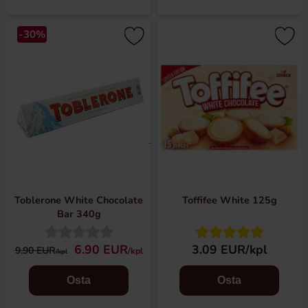
-30%
Toblerone White Chocolate
Toffifee White 125g
Bar 340g
6.90 EUR
3.09 EUR/kpl
9.90 EUR
/kpl
/kpl
Osta
Osta