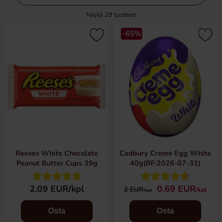
Näytä
29
tuotteet
-65%
Reeses White Chocolate
Cadbury Creme Egg White
Peanut Butter Cups 39g
40g(BF:2026-07-31)
2.09 EUR/kpl
0.69 EUR
2 EUR
/kpl
/kpl
Osta
Osta