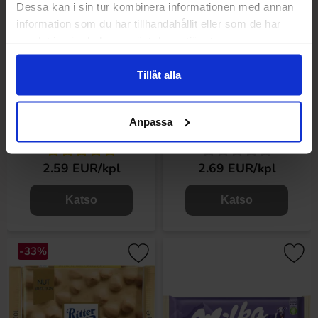
Dessa kan i sin tur kombinera informationen med annan
information som du har tillhandahållit eller som de har
samlat in när du har använt deras tjänster.
Tillåt alla
Maitre Truffout White Coffee
Milka Bubbly White 95g
Anpassa
Chocolate 100g
2.59 EUR/kpl
2.69 EUR/kpl
Katso
Katso
-33%