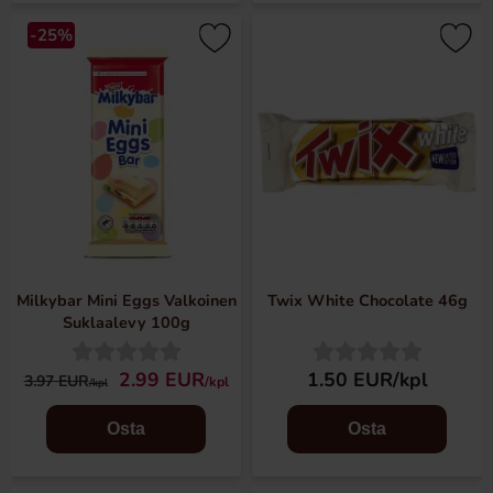
-25%
Milkybar Mini Eggs Valkoinen
Twix White Chocolate 46g
Suklaalevy 100g
2.99 EUR
1.50 EUR/kpl
3.97 EUR
/kpl
/kpl
Osta
Osta