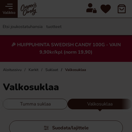
Valikko
🎉 HUIPPUHINTA SWEDISH CANDY 100G - VAIN
9,90kr/kpl (norm 19,90)
Aloitussivu
Karkit
Suklaat
Valkosuklaa
Valkosuklaa
Tumma suklaa
Valkosuklaa
Ohita
Suodata/lajittele
suodattimet