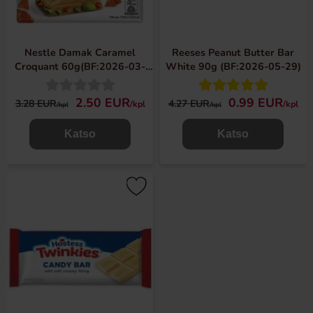
Nestle Damak Caramel
Reeses Peanut Butter Bar
Croquant 60g(BF:2026-03-
White 90g (BF:2026-05-29)
27)
2.50 EUR
0.99 EUR
3.28 EUR
4.27 EUR
/kpl
/kpl
/kpl
/kpl
Katso
Katso