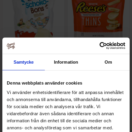
Kinder Schoko-Bons Valkoinen
Reeses White Chocolate
200g
Peanut Butter Thins 208g
Samtycke
Information
Om
5.29 EUR/kpl
11.91 EUR/kpl
Denna webbplats använder cookies
Osta
Katso
Vi använder enhetsidentifierare för att anpassa innehållet
och annonserna till användarna, tillhandahålla funktioner
för sociala medier och analysera vår trafik. Vi
vidarebefordrar även sådana identifierare och annan
information från din enhet till de sociala medier och
annons- och analysföretag som vi samarbetar med.