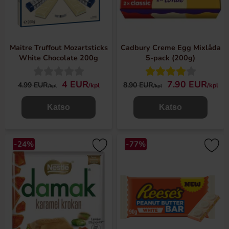
Maitre Truffout Mozartsticks
Cadbury Creme Egg Mixlåda
White Chocolate 200g
5-pack (200g)
4 EUR
7.90 EUR
4.99 EUR
8.90 EUR
/kpl
/kpl
/kpl
/kpl
Katso
Katso
-24%
-77%