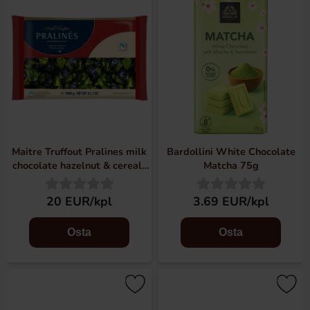
Maitre Truffout Pralines milk
Bardollini White Chocolate
chocolate hazelnut & cereals
Matcha 75g
1kg
20 EUR/kpl
3.69 EUR/kpl
Osta
Osta