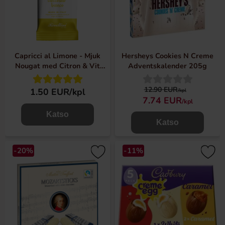
Capricci al Limone - Mjuk
Hersheys Cookies N Creme
Nougat med Citron & Vit
Adventskalender 205g
Choklad 20g
12.90 EUR
1.50 EUR/kpl
/kpl
7.74 EUR
/kpl
Katso
Katso
-20%
-11%