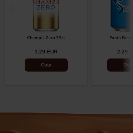
Champis Zero 33cl
Fanta Berr
1.29 EUR
2.29 
Osta
Ost