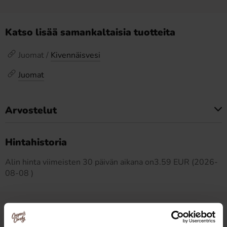
Katso lisää samankaltaisia tuotteita
Juomat /
Kivennäisvesi
Juomat
Arvostelut
Tällä tuotteella ei ole arvosteluja
Hintahistoria
Alin hinta viimeisten 30 päivän aikana on3.59 EUR (2026-
08-08 )
Muut pitivät