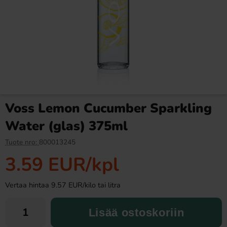
Ronny & Ragge Buttcracker
Butterfinger suklaa 53,8g
Chips Korv med bröd 150g
3.29 EUR
2.99 EUR
Voss Lemon Cucumber Sparkling
Osta
Osta
Water (glas) 375ml
Tuote nro:
800013245
3.59 EUR
/kpl
Vertaa hintaa 9.57 EUR/kilo tai litra
Lisää ostoskoriin