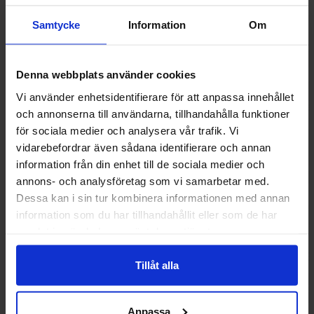
Samtycke
Information
Om
Denna webbplats använder cookies
Vi använder enhetsidentifierare för att anpassa innehållet
och annonserna till användarna, tillhandahålla funktioner
för sociala medier och analysera vår trafik. Vi
vidarebefordrar även sådana identifierare och annan
information från din enhet till de sociala medier och
annons- och analysföretag som vi samarbetar med.
Dessa kan i sin tur kombinera informationen med annan
information som du har tillhandahållit eller som de har
Voss Still Artesian Water (glas) 375ml
Ramlösa Kirs
samlat in när du har använt deras tjänster.
3.29 EUR
1.19 
Tillåt alla
Osta
Ost
Anpassa