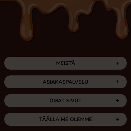
MEISTÄ
ASIAKASPALVELU
OMAT SIVUT
TÄÄLLÄ ME OLEMME