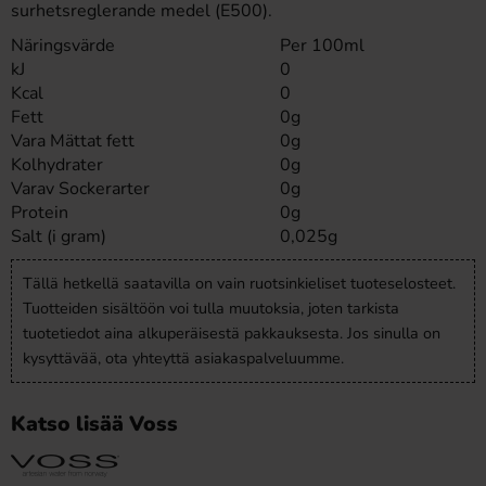
surhetsreglerande medel (E500).
Näringsvärde
Per 100ml
kJ
0
Kcal
0
Fett
0g
Vara Mättat fett
0g
Kolhydrater
0g
Varav Sockerarter
0g
Protein
0g
Salt (i gram)
0,025g
Tällä hetkellä saatavilla on vain ruotsinkieliset tuoteselosteet.
Tuotteiden sisältöön voi tulla muutoksia, joten tarkista
tuotetiedot aina alkuperäisestä pakkauksesta. Jos sinulla on
kysyttävää, ota yhteyttä asiakaspalveluumme.
Katso lisää Voss