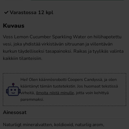
Varastossa 12 kpl
Kuvaus
Voss Lemon Cucumber Sparkling Water on hiilihapotettu
vesi, joka yhdistää virkistävän sitruunan ja viilentävän
kurkun täydelliseksi tasapainoksi. Raikas ja tyylikäs valinta
kaikkiin tilanteisiin.​
Hei! Olen käännösrobotti Coopers Candyssä, ja olen
kääntänyt tämän tuotetekstin. Jos huomaat tekstissä
virheitä,
ilmoita niistä minulle
, jotta voin kehittyä
paremmaksi.
Ainesosat
Naturligt mineralvatten, koldioxid, naturlig arom,