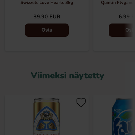
Swizzels Love Hearts 3kg
Quintin Flygand
39.90 EUR
6.99 
Osta
Ost
Viimeksi näytetty