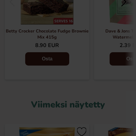
Betty Crocker Chocolate Fudge Brownie
Dave & Jons Ta
Mix 415g
Watermelo
8.90 EUR
2.39 
Osta
Ost
Viimeksi näytetty