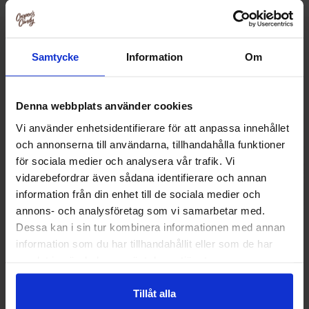
Muut pitivät
Samtycke
Information
Om
Denna webbplats använder cookies
Vi använder enhetsidentifierare för att anpassa innehållet
och annonserna till användarna, tillhandahålla funktioner
för sociala medier och analysera vår trafik. Vi
vidarebefordrar även sådana identifierare och annan
information från din enhet till de sociala medier och
annons- och analysföretag som vi samarbetar med.
Dessa kan i sin tur kombinera informationen med annan
information som du har tillhandahållit eller som de har
samlat in när du har använt deras tjänster.
Werthers Original Cream Candies 1kg
Werthers Original 
Tillåt alla
Cream 