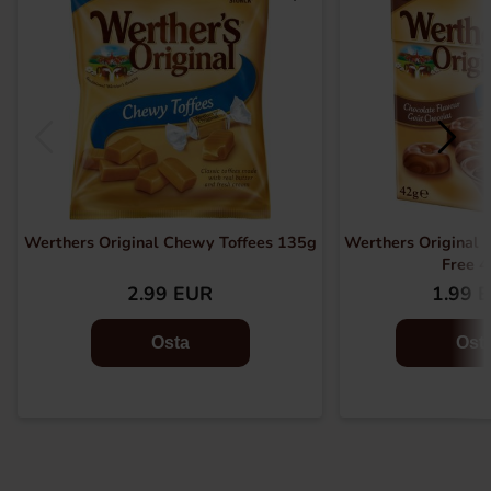
Werthers Original Chewy Toffees 135g
Werthers Original 
Free 
2.99 EUR
1.99 
Osta
Ost