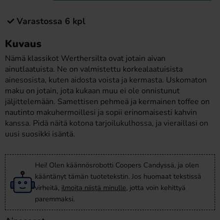
Varastossa 6 kpl
Kuvaus
Nämä klassikot Werthersilta ovat jotain aivan
ainutlaatuista. Ne on valmistettu korkealaatuisista
ainesosista, kuten aidosta voista ja kermasta. Uskomaton
maku on jotain, jota kukaan muu ei ole onnistunut
jäljittelemään. Samettisen pehmeä ja kermainen toffee on
nautinto makuhermoillesi ja sopii erinomaisesti kahvin
kanssa. Pidä näitä kotona tarjoilukulhossa, ja vieraillasi on
uusi suosikki isäntä.
Hei! Olen käännösrobotti Coopers Candyssä, ja olen
kääntänyt tämän tuotetekstin. Jos huomaat tekstissä
virheitä,
ilmoita niistä minulle
, jotta voin kehittyä
paremmaksi.