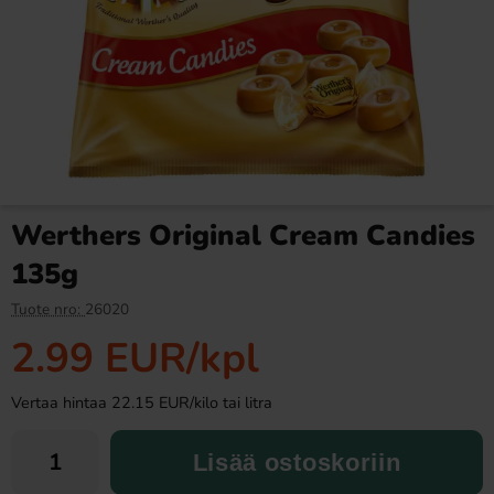
Monster Energy Rossi VR46
Monster Energy Ultra Rosa
Zero Sugar 50cl x 24st
500ml
42.90 EUR
2.69 EUR
64.56 EUR
Werthers Original Cream Candies
Osta
Osta
135g
Tuote nro:
26020
2.99 EUR
/kpl
Vertaa hintaa 22.15 EUR/kilo tai litra
Lisää ostoskoriin