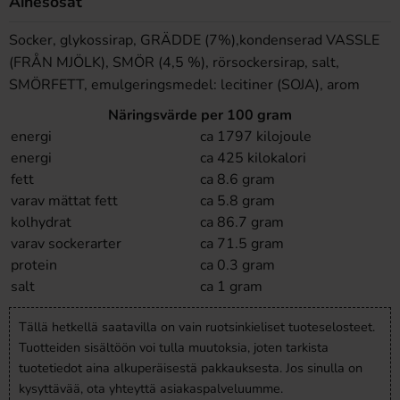
Ainesosat
Socker, glykossirap, GRÄDDE (7%),kondenserad VASSLE
(FRÅN MJÖLK), SMÖR (4,5 %), rörsockersirap, salt,
SMÖRFETT, emulgeringsmedel: lecitiner (SOJA), arom
Näringsvärde per 100 gram
energi
ca 1797 kilojoule
energi
ca 425 kilokalori
fett
ca 8.6 gram
varav mättat fett
ca 5.8 gram
kolhydrat
ca 86.7 gram
varav sockerarter
ca 71.5 gram
protein
ca 0.3 gram
salt
ca 1 gram
Tällä hetkellä saatavilla on vain ruotsinkieliset tuoteselosteet.
Tuotteiden sisältöön voi tulla muutoksia, joten tarkista
tuotetiedot aina alkuperäisestä pakkauksesta. Jos sinulla on
kysyttävää, ota yhteyttä asiakaspalveluumme.