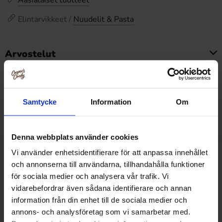
Aasialaiset tuotteet
Elintarvikkeet /
Nuudelit & Pasta
Arvostelut
Tällä tuotteella ei ole arvosteluja
Hintahistoria
Samtycke
Information
Om
Alin hinta viimeisten 30 päivän aikana on3.29 EUR (2026-
08-09 )
Denna webbplats använder cookies
Vi använder enhetsidentifierare för att anpassa innehållet
Muut pitivät
och annonserna till användarna, tillhandahålla funktioner
för sociala medier och analysera vår trafik. Vi
vidarebefordrar även sådana identifierare och annan
information från din enhet till de sociala medier och
annons- och analysföretag som vi samarbetar med.