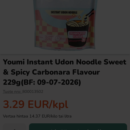
Ronny & Ragge Buttcracker
Ramlösa Kirsikka 33cl
Chips Korv med bröd 150g
3.29 EUR
1.19 EUR
Youmi Instant Udon Noodle Sweet
Osta
Osta
& Spicy Carbonara Flavour
229g(BF: 09-07-2026)
Tuote nro:
800013502
3.29 EUR
/kpl
Vertaa hintaa 14.37 EUR/kilo tai litra