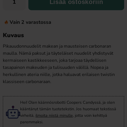
Lisää ostoskoriin
Vain 2 varastossa
Kuvaus
Pikauudonnuudelit makean ja mausteisen carbonaran
maulla. Nämä paksut ja täyteläiset nuudelit yhdistyvät
kermaiseen kastikkeeseen, joka tarjoaa täydellisen
tasapainon makeuden ja tulisuuden välillä. Nopea ja
herkullinen ateria niille, jotka haluavat erilaisen twistin
klassiseen carbonaraan.
Hei! Olen käännösrobotti Coopers Candyssä, ja olen
kääntänyt tämän tuotetekstin. Jos huomaat tekstissä
virheitä,
ilmoita niistä minulle
, jotta voin kehittyä
paremmaksi.