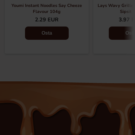
Youmi Instant Noodles Say Cheeze
Lays Wavy Grilled
Flavour 104g
Sipsit 
2.29 EUR
3.97 
Osta
Ost