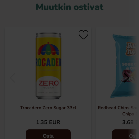
Muutkin ostivat
Trocadero Zero Sugar 33cl
Redhead Chips Sou
Chips 
1.35 EUR
3.68 
Osta
Ost