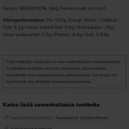
Sesam: SESAM 80%, tång. Förvara svalt och torrt.
Näringsinformation:
Per 100g. Energi: 664kJ / 159kcal /
Fett: 3,1g / Varav mättat fett: 0,8g / Kolhydrater: 28g /
Varav sockerarter: 2,0g / Protein: 4,4g / Salt: 0,54g.
Tällä hetkellä saatavilla on vain ruotsinkieliset tuoteselosteet.
Tuotteiden sisältöön voi tulla muutoksia, joten tarkista
tuotetiedot aina alkuperäisestä pakkauksesta. Jos sinulla on
kysyttävää, ota yhteyttä asiakaspalveluumme.
Katso lisää samankaltaisia tuotteita
Aasialaiset tuotteet /
Aasialaiset elintarvikkeet