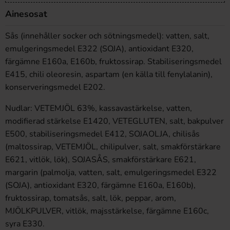
Ainesosat
Sås (innehåller socker och sötningsmedel): vatten, salt,
emulgeringsmedel E322 (SOJA), antioxidant E320,
färgämne E160a, E160b, fruktossirap. Stabiliseringsmedel
E415, chili oleoresin, aspartam (en källa till fenylalanin),
konserveringsmedel E202.
Nudlar: VETEMJÖL 63%, kassavastärkelse, vatten,
modifierad stärkelse E1420, VETEGLUTEN, salt, bakpulver
E500, stabiliseringsmedel E412, SOJAOLJA, chilisås
(maltossirap, VETEMJÖL, chilipulver, salt, smakförstärkare
E621, vitlök, lök), SOJASÅS, smakförstärkare E621,
margarin (palmolja, vatten, salt, emulgeringsmedel E322
(SOJA), antioxidant E320, färgämne E160a, E160b),
fruktossirap, tomatsås, salt, lök, peppar, arom,
MJÖLKPULVER, vitlök, majsstärkelse, färgämne E160c,
syra E330.