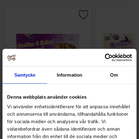
Samtycke
Information
Om
American Bakery Cookies & Salted
American Baker
Caramel 96g
Cheeseca
Denna webbplats använder cookies
3.19 EUR
3.19 
Vi använder enhetsidentifierare för att anpassa innehållet
och annonserna till användarna, tillhandahålla funktioner
Osta
Ost
för sociala medier och analysera vår trafik. Vi
vidarebefordrar även sådana identifierare och annan
information från din enhet till de sociala medier och