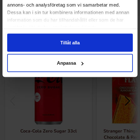
annons- och analysföretag som vi samarbetar med.
Dessa kan i sin tur kombinera informationen med annan
information som du har tillhandahållit eller som de har
Muutkin ostivat
samlat in när du har använt deras tjänster.
Tillåt alla
-72%
Anpassa
Coca-Cola Zero Sugar 33cl
Stranger Things 
Chocolate & Red