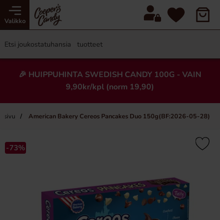
Valikko
🎉 HUIPPUHINTA SWEDISH CANDY 100G - VAIN
9,90kr/kpl (norm 19,90)
ussivu
American Bakery Cereos Pancakes Duo 150g(BF:2026-05-28)
×
-73%
Uusi!
-73%