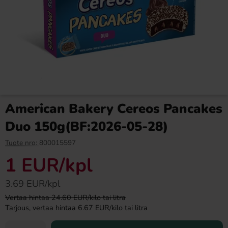
Yummy Mochi Tiramisu 120g
American Bakery Cereos
Pancakes Caramel
150g(BF:2026-05-28)
3.69 EUR
1 EUR
3.69 EUR
American Bakery Cereos Pancakes
Osta
Osta
Duo 150g(BF:2026-05-28)
Tuote nro:
800015597
1 EUR
/kpl
3.69 EUR/kpl
Vertaa hintaa 24.60 EUR/kilo tai litra
Tarjous, vertaa hintaa 6.67 EUR/kilo tai litra