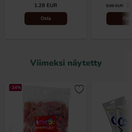
1.28 EUR
2.
8.86 EUR
Osta
Ost
Viimeksi näytetty
-34%