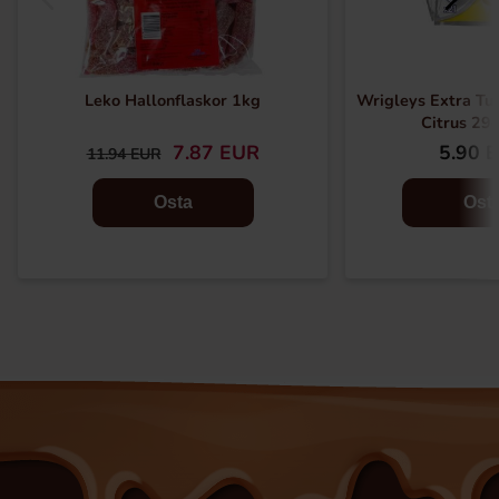
Leko Hallonflaskor 1kg
Wrigleys Extra T
Citrus 29g
7.87 EUR
5.90 
11.94 EUR
Osta
Ost