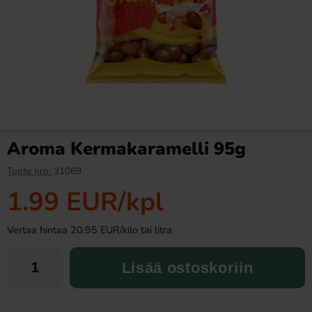
Norregade Jauhotäytteiset
Syötävät Saippuakuplat
Puolikuut 85g
Vesimeloni 74ml
1.90 EUR
6.90 EUR
Aroma Kermakaramelli 95g
Osta
Osta
Tuote nro:
31069
1.99 EUR
/kpl
Vertaa hintaa 20.95 EUR/kilo tai litra
Lisää ostoskoriin