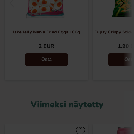
Jake Jelly Mania Fried Eggs 100g
Fripsy Crispy Stic
2 EUR
1.90 
Osta
Ost
Viimeksi näytetty