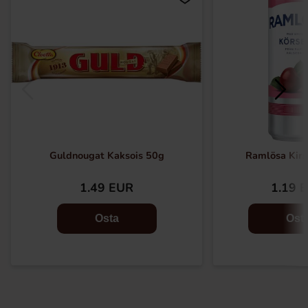
Guldnougat Kaksois 50g
Ramlösa Kirs
1.49 EUR
1.19 
Osta
Ost