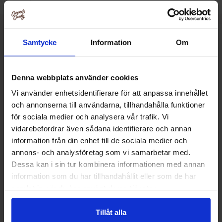
Muut pitivät
Samtycke
Information
Om
Denna webbplats använder cookies
-91%
Vi använder enhetsidentifierare för att anpassa innehållet
och annonserna till användarna, tillhandahålla funktioner
för sociala medier och analysera vår trafik. Vi
vidarebefordrar även sådana identifierare och annan
information från din enhet till de sociala medier och
annons- och analysföretag som vi samarbetar med.
Dessa kan i sin tur kombinera informationen med annan
information som du har tillhandahållit eller som de har
samlat in när du har använt deras tjänster.
Toblerone 100g
Plopp Dub
Tillåt alla