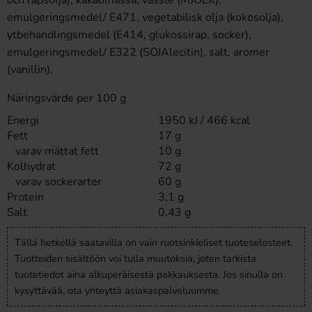
och rapsolja), kakaomassa, vassle (MJÖLK),
emulgeringsmedel/ E471, vegetabilisk olja (kokosolja),
ytbehandlingsmedel (E414, glukossirap, socker),
emulgeringsmedel/ E322 (SOJAlecitin), salt, aromer
(vanillin).
Näringsvärde per 100 g
Energi
1950 kJ / 466 kcal
Fett
17 g
varav mättat fett
10 g
Kolhydrat
72 g
varav sockerarter
60 g
Protein
3,1 g
Salt
0,43 g
Tällä hetkellä saatavilla on vain ruotsinkieliset tuoteselosteet.
Tuotteiden sisältöön voi tulla muutoksia, joten tarkista
tuotetiedot aina alkuperäisestä pakkauksesta. Jos sinulla on
kysyttävää, ota yhteyttä asiakaspalveluumme.