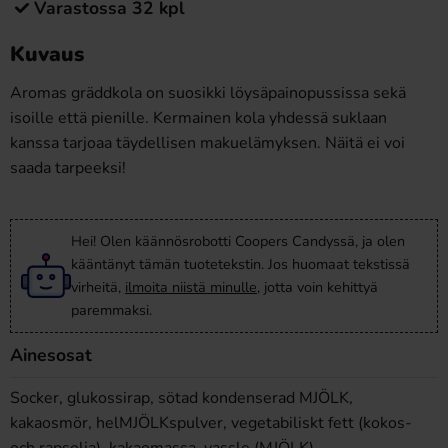
Varastossa 32 kpl
Kuvaus
Aromas gräddkola on suosikki löysäpainopussissa sekä
isoille että pienille. Kermainen kola yhdessä suklaan
kanssa tarjoaa täydellisen makuelämyksen. Näitä ei voi
saada tarpeeksi!
Hei! Olen käännösrobotti Coopers Candyssä, ja olen
kääntänyt tämän tuotetekstin. Jos huomaat tekstissä
virheitä,
ilmoita niistä minulle
, jotta voin kehittyä
paremmaksi.
Ainesosat
Socker, glukossirap, sötad kondenserad MJÖLK,
kakaosmör, helMJÖLKspulver, vegetabiliskt fett (kokos-