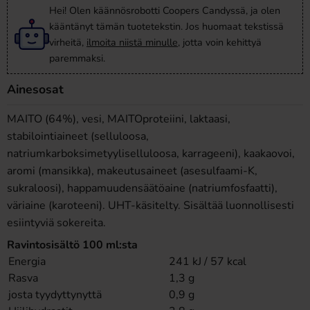
Hei! Olen käännösrobotti Coopers Candyssä, ja olen
kääntänyt tämän tuotetekstin. Jos huomaat tekstissä
virheitä,
ilmoita niistä minulle
, jotta voin kehittyä
paremmaksi.
Ainesosat
MAITO (64%), vesi, MAITOproteiini, laktaasi,
stabilointiaineet (selluloosa,
natriumkarboksimetyyliselluloosa, karrageeni), kaakaovoi,
aromi (mansikka), makeutusaineet (asesulfaami-K,
sukraloosi), happamuudensäätöaine (natriumfosfaatti),
väriaine (karoteeni). UHT-käsitelty. Sisältää luonnollisesti
esiintyviä sokereita.
Ravintosisältö 100 ml:sta
Energia
241 kJ / 57 kcal
Rasva
1,3 g
josta tyydyttynyttä
0,9 g