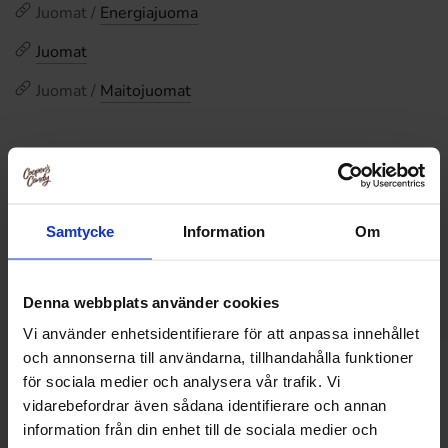
Juomat /
Energiajuoma
Juomat
Juomat /
Maitojuomat
Arvostelut
Tällä tuotteella ei ole arvosteluja
Hintahistoria
Samtycke
Information
Om
Alin hinta viimeisten 30 päivän aikana on2.99 EUR (2026-
08-08 )
Denna webbplats använder cookies
Vi använder enhetsidentifierare för att anpassa innehållet
och annonserna till användarna, tillhandahålla funktioner
Muut pitivät
för sociala medier och analysera vår trafik. Vi
vidarebefordrar även sådana identifierare och annan
information från din enhet till de sociala medier och