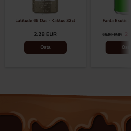
Latitude 65 Oas - Kaktus 33cl
Fanta Exotic 3
2.28 EUR
21
25.80 EUR
Osta
Ost