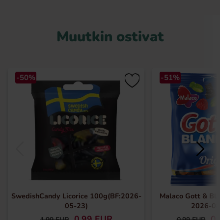
Muutkin ostivat
-50%
-51%
SwedishCandy Licorice 100g(BF:2026-
Malaco Gott & Bla
05-23)
2026-08
0.99 EUR
0.
1.99 EUR
0.99 EUR