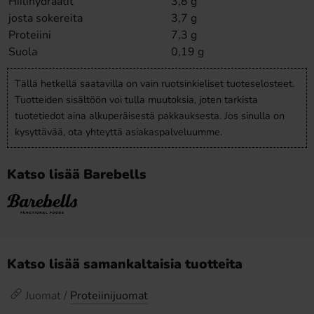
Hiilihydraatit
3,8 g
josta sokereita
3,7 g
Proteiini
7,3 g
Suola
0,19 g
Tällä hetkellä saatavilla on vain ruotsinkieliset tuoteselosteet.
Tuotteiden sisältöön voi tulla muutoksia, joten tarkista
tuotetiedot aina alkuperäisestä pakkauksesta. Jos sinulla on
kysyttävää, ota yhteyttä asiakaspalveluumme.
Katso lisää Barebells
Katso lisää samankaltaisia tuotteita
Juomat /
Proteiinijuomat