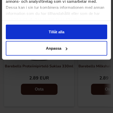
annons- och analysföretag som vi samarbetar med.
Dessa kan i sin tur kombinera informationen med annan
information som du har tillhandahållit eller som de har
samlat in när du har använt deras tjänster.
Tillåt alla
Anpassa
Barebells Proteiinipirtelö Suklaa 330ml
Barebells Milkshak
2.89 EUR
2.89 
Osta
Ost