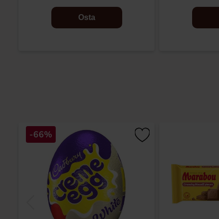
Osta
-66%