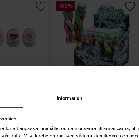
-56%
Chokladägg 20g (1st)
Jellioo Inferno Double Snake Spray 56g
(1st)(BF:01-06-2026)
90 EUR
1 EUR
2.28 EUR
Information
Osta
Osta
cookies
e för att anpassa innehållet och annonserna till användarna, tillh
vår trafik. Vi vidarebefordrar även sådana identifierare och anna