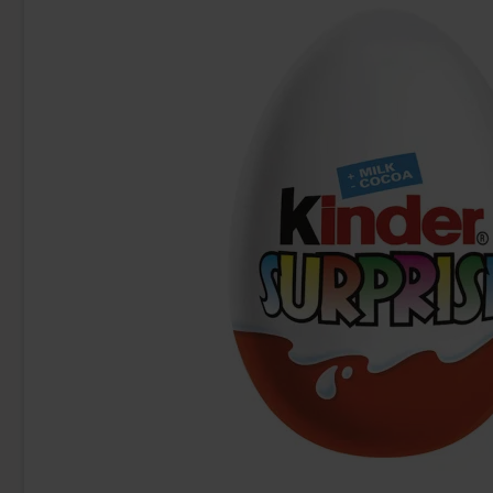
Fanta Crimson Cherry 50cl
Ramlösa 
2.79 EUR
1.
Osta
Osta