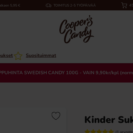
45
alkaen 5,95 €
TOIMITUS 2-5 TYÖPÄIVÄÄ
oukset
Suosituimmat
PPUHINTA SWEDISH CANDY 100G - VAIN 9,90kr/kpl (norm
Kinder Su
(1 arvoste