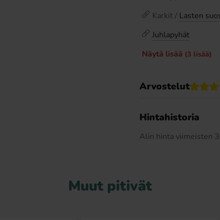
Karkit /
Lasten suos
Juhlapyhät
Näytä lisää
(3 lisää)
Arvostelut
Hintahistoria
Alin hinta viimeisten
Muut pitivät