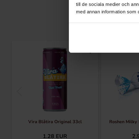
till de sociala medier och a
med annan information som du 
Vira Blåtira Original 33cl
Roshen Milky 
1.28 EUR
2.