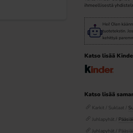
ihmeellisestä yhdistel
Hei! Olen käänn
tuotetekstin. Jo
kehittyä paremm
Katso lisää Kinde
Katso lisää saman
Karkit / Suklaat /
S
Juhlapyhät /
Pääsiä
Juhlapyhät / Pääsiä