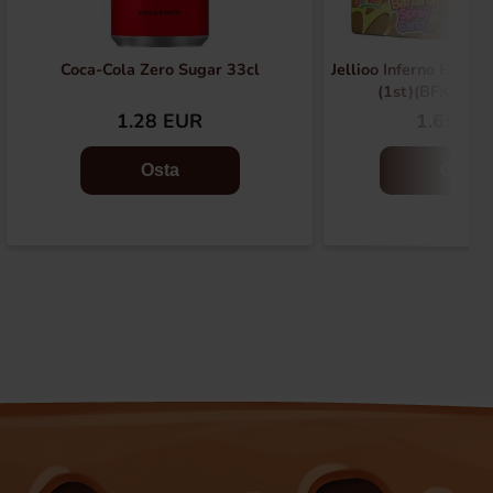
Coca-Cola Zero Sugar 33cl
Jellioo Inferno Bana
(1st)(BF:01-06
1.28 EUR
1.69 EU
Osta
Osta