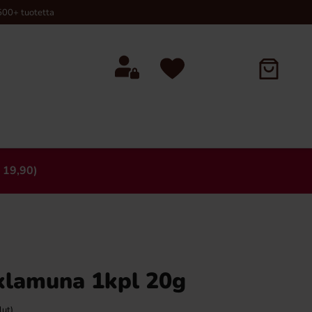
00+ tuotetta
 19,90)
×
klamuna 1kpl 20g
lut)