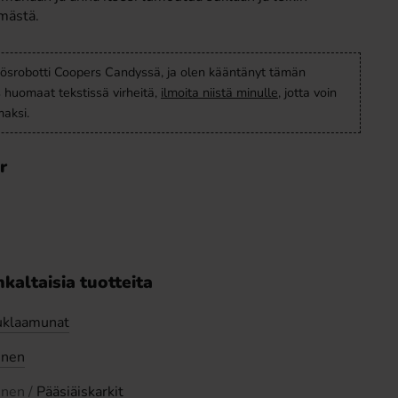
mästä.
ösrobotti Coopers Candyssä, ja olen kääntänyt tämän
s huomaat tekstissä virheitä,
ilmoita niistä minulle
, jotta voin
aksi.
r
kaltaisia tuotteita
uklaamunat
inen
inen /
Pääsiäiskarkit