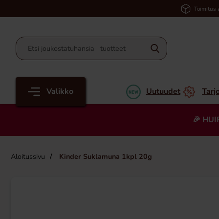
Toimitus 
Valikko
Uutuudet
Tarj
🎉 HUI
Aloitussivu
Kinder Suklamuna 1kpl 20g