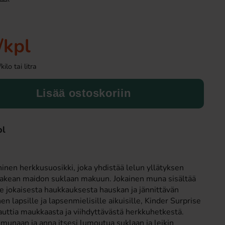
Uusi!
/kpl
lo tai litra
Lisää ostoskoriin
Ronny & Ragge Buttcracker Chips Kaviar
Butterfinger suk
pl
& Knäckemacka 150g
3.29 EUR
2.99 EU
ninen herkkusuosikki, joka yhdistää lelun yllätyksen
Osta
Osta
akean maidon suklaan makuun. Jokainen muna sisältää
ee jokaisesta haukkauksesta hauskan ja jännittävän
nauttia maukkaasta ja viihdyttävästä herkkuhetkestä.
-munaan ja anna itsesi lumoutua suklaan ja leikin