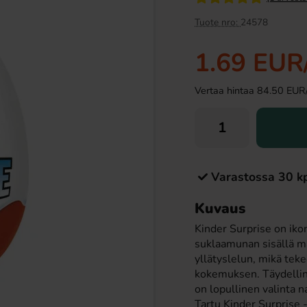
Uusi!
Tuote nro:
24578
1.69 EUR
Vertaa hintaa 84.50 EUR/ki
Kirsikka 33cl
Ronny & Ragge Buttcracker Chips Korv
Varastossa 30 k
med bröd 150g
19 EUR
3.29 EUR
Kuvaus
Kinder Surprise on iko
Osta
suklaamunan sisällä m
yllätyslelun, mikä tek
kokemuksen. Täydellinen lapsille ja lapsenmielisille aikuisille, Kinder Surprise
on lopullinen valinta 
Tartu Kinder Surprise 