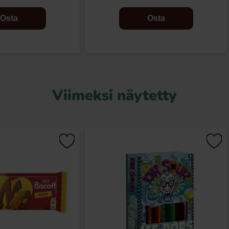
Osta
Osta
Viimeksi näytetty