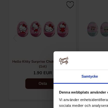
Hello Kitty Surprise Chokladägg 20g
L.O.L Surprise 
(1st)
1.90 EUR
1.
Samtycke
Osta
Denna webbplats använder 
Vi använder enhetsidentifierar
sociala medier och analysera 