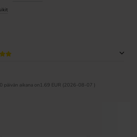
ikit
Tällä tuotteella ei ole arvosteluja
 30 päivän aikana on1.69 EUR (2026-08-07 )