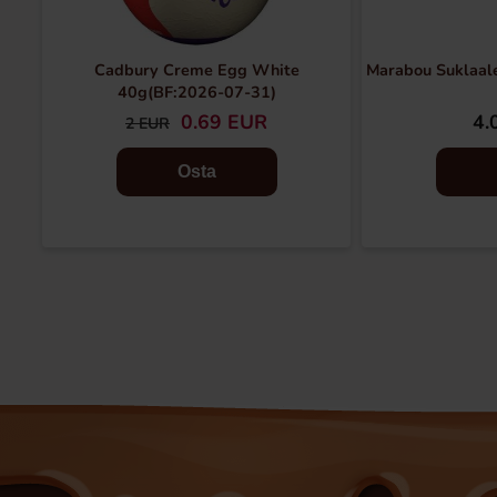
Cadbury Creme Egg White
Marabou Suklaale
40g(BF:2026-07-31)
0.69 EUR
4.
2 EUR
Osta