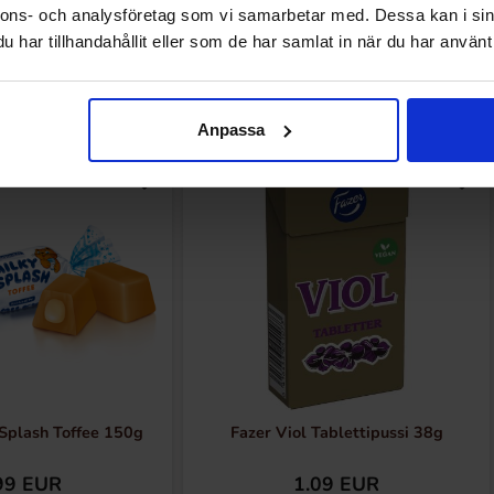
nnons- och analysföretag som vi samarbetar med. Dessa kan i sin
har tillhandahållit eller som de har samlat in när du har använt 
Muutkin ostivat
Anpassa
Splash Toffee 150g
Fazer Viol Tablettipussi 38g
99 EUR
1.09 EUR