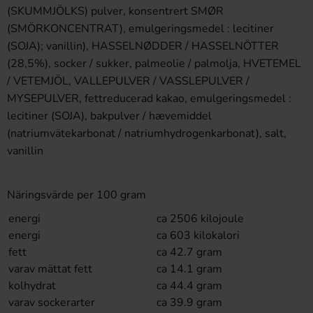
(SKUMMJÖLKS) pulver, konsentrert SMØR
(SMÖRKONCENTRAT), emulgeringsmedel : lecitiner
(SOJA); vanillin), HASSELNØDDER / HASSELNÖTTER
(28,5%), socker / sukker, palmeolie / palmolja, HVETEMEL
/ VETEMJÖL, VALLEPULVER / VASSLEPULVER /
MYSEPULVER, fettreducerad kakao, emulgeringsmedel :
lecitiner (SOJA), bakpulver / hævemiddel
(natriumvätekarbonat / natriumhydrogenkarbonat), salt,
vanillin
Näringsvärde per 100 gram
energi
ca 2506 kilojoule
energi
ca 603 kilokalori
fett
ca 42.7 gram
varav mättat fett
ca 14.1 gram
kolhydrat
ca 44.4 gram
varav sockerarter
ca 39.9 gram