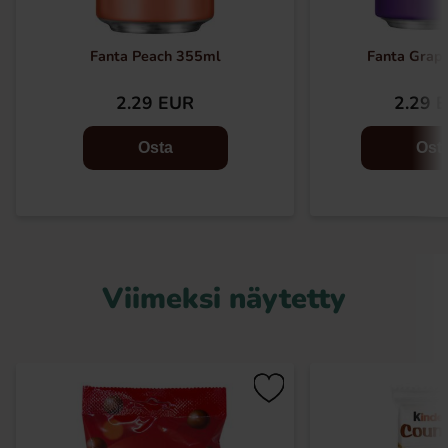
Fanta Peach 355ml
Fanta Grap
2.29 EUR
2.29 
Osta
Ost
Viimeksi näytetty