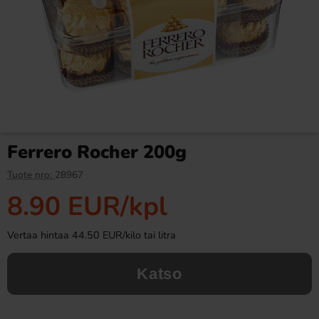
Brynild Knatter Cola 80g
Estrella Dipmix Holiday 26g x
5st
1.68 EUR
5.49 EUR
6.45 EUR
Ferrero Rocher 200g
Osta
Osta
Tuote nro:
28967
8.90 EUR
/kpl
Vertaa hintaa 44.50 EUR/kilo tai litra
Katso