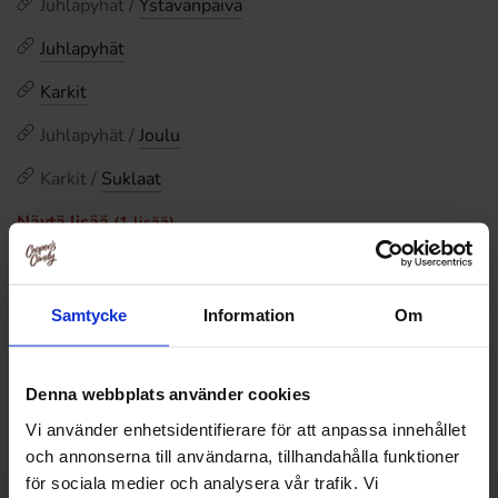
Juhlapyhät /
Ystävänpäivä
Juhlapyhät
Karkit
Juhlapyhät /
Joulu
Karkit /
Suklaat
Näytä lisää
(1 lisää)
Arvostelut
Samtycke
Information
Om
Tällä tuotteella ei ole arvosteluja
Hintahistoria
Denna webbplats använder cookies
Alin hinta viimeisten 30 päivän aikana on8.90 EUR (2026-
Vi använder enhetsidentifierare för att anpassa innehållet
08-08 )
och annonserna till användarna, tillhandahålla funktioner
för sociala medier och analysera vår trafik. Vi