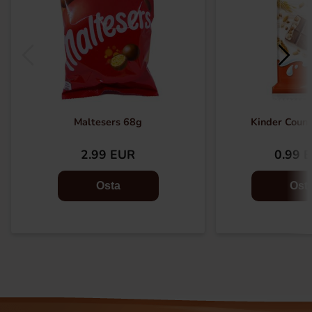
Maltesers 68g
Kinder Count
2.99 EUR
0.99 
Osta
Ost