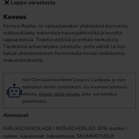
Loppu varastosta
Kuvaus
Ferrero Rocher on vastustamaton yhdistelmä kermaista
maitosuklaata, kokonaisia hasselpähkinöitä ja kevyttä,
rapeaa keksiä. Todella ylellisiä ja erittäin herkullisia.
Täydellisiä antaa lahjaksi jollekulle, josta välität tai kun
haluat yksinkertaisesti hemmotella itseäsi todellisella
makuelämyksellä.
Hei! Olen käännösrobotti Coopers Candyssä, ja olen
kääntänyt tämän tuotetekstin. Jos huomaat tekstissä
virheitä,
ilmoita niistä minulle
, jotta voin kehittyä
paremmaksi.
Ainesosat
MÆLKECHOKOLADE / MJÖLKCHOKLAD 30% (socker /
sukker, kakaosmør, kakaomassa, SKUMMETMELK