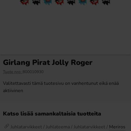
Cokoc 5D Peelable Gummies
Toppie Wax Candy Bear
Mixed Fruit Halloween 60g
Jordgubb 40g
0.99 EUR
4 EUR
2 EUR
Girlang Pirat Jolly Roger
Osta
Osta
Tuote nro:
800010930
Valitettavasti tämä tuotesivu on vanhentunut eikä enää
aktiivinen
Katso lisää samankaltaisia tuotteita
Juhlatarvikkeet / Juhlateema / Juhlatarvikkeet /
Meriros