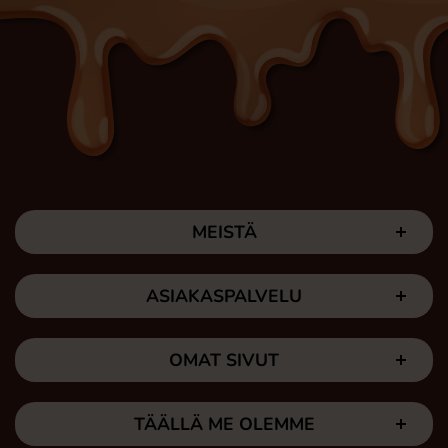
MEISTÄ
ASIAKASPALVELU
OMAT SIVUT
TÄÄLLÄ ME OLEMME