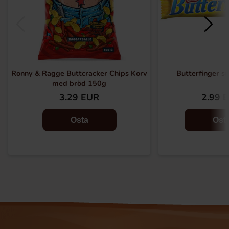
Ronny & Ragge Buttcracker Chips Korv
Butterfinger s
med bröd 150g
3.29 EUR
2.99 
Osta
Ost