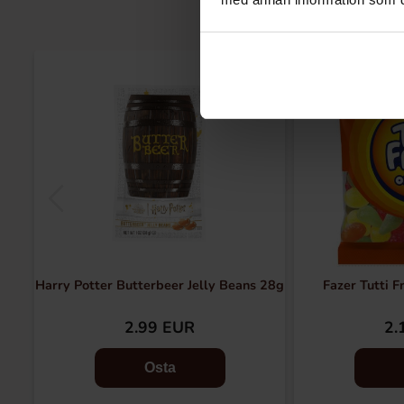
Harry Potter Butterbeer Jelly Beans 28g
Fazer Tutti F
2.99 EUR
2.
Osta