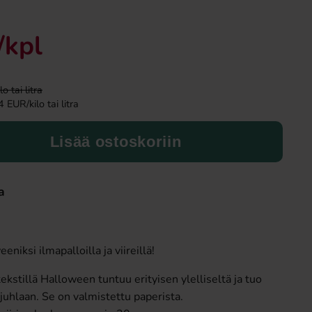
Uusi!
/kpl
 tai litra
 EUR/kilo tai litra
Lisää ostoskoriin
Fanta Crimson Cherry 50cl
Ronny & Ragge Buttc
Kaviar & Knäckem
a
2.79 EUR
3.29 EU
Osta
Osta
eniksi ilmapalloilla ja viireillä!
ekstillä Halloween tuntuu erityisen ylelliseltä ja tuo
juhlaan. Se on valmistettu paperista.