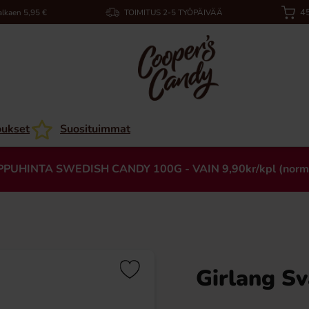
45
alkaen 5,95 €
TOIMITUS 2-5 TYÖPÄIVÄÄ
oukset
Suosituimmat
PPUHINTA SWEDISH CANDY 100G - VAIN 9,90kr/kpl (norm
Girlang S