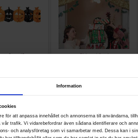
por Svart/Orange
Girlang Mistel
2 EUR
1.98 EUR
R
3.95 EUR
Osta
Osta
Information
cookies
e för att anpassa innehållet och annonserna till användarna, tillh
vår trafik. Vi vidarebefordrar även sådana identifierare och anna
nnons- och analysföretag som vi samarbetar med. Dessa kan i sin
Muutkin ostivat
har tillhandahållit eller som de har samlat in när du har använt 