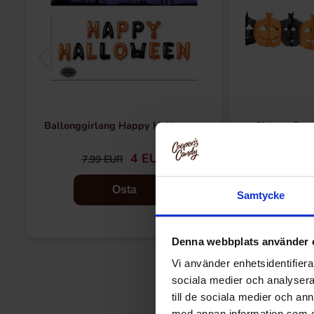
Ballonggirlang Happy Halloween
Girlang Pum
4 EUR
7.99 EUR
4 EU
Osta
Samtycke
Denna webbplats använder 
Vi använder enhetsidentifierar
sociala medier och analysera 
till de sociala medier och a
med annan information som du 