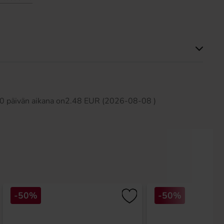
Tällä tuotteella ei ole arvosteluja
 30 päivän aikana on2.48 EUR (2026-08-08 )
-50%
-50%