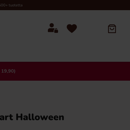
00+ tuotetta
 19,90)
×
vart Halloween