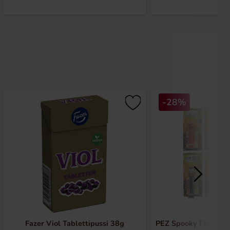
-28%
Fazer Viol Tablettipussi 38g
PEZ Spooky Figurer 1