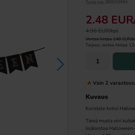
Tuote nro:
800010994
2.48 EUR
4.96 EUR/kpl
Vertaa hintaa 248 EUR/kilo
Tarjous, vertaa hintaa 124
er suklaa 53,8g
Ramlösa Kirsikka 33cl
Vain 2 varastoss
99 EUR
1.19 EUR
Kuvaus
Osta
Koristele kotisi Hallowe
Tämä musta viiri kultat
lisäloistoa Halloween-