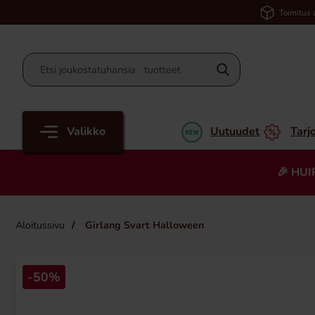
Toimitus 
Valikko
Uutuudet
Tarj
🎉 HUI
Aloitussivu
Girlang Svart Halloween
-50%