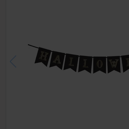
Uusi!
Ronny & Ragge Buttcracker Chips Korv
Butterfing
med bröd 150g
3.29 EUR
2.
Osta
Osta