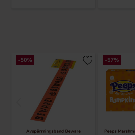
-50%
-57%
Avspärrningsband Beware
Peeps Marshm