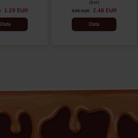
(1st)
1.29 EUR
2.48 EUR
R
4.96 EUR
Osta
Osta