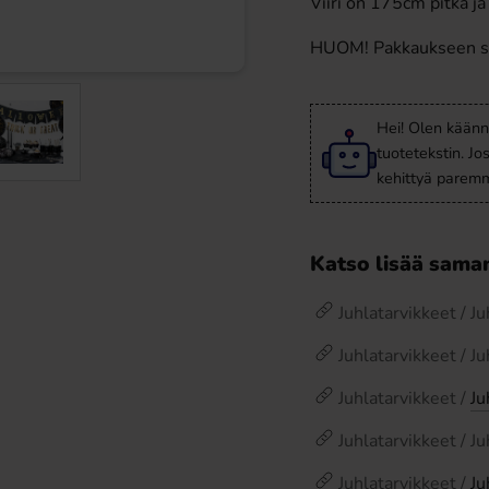
Viiri on 175cm pitkä ja
HUOM! Pakkaukseen sis
Hei! Olen käänn
tuotetekstin. Jo
kehittyä paremm
Katso lisää saman
Juhlatarvikkeet / J
Juhlatarvikkeet / J
Juhlatarvikkeet /
Ju
Juhlatarvikkeet / J
Juhlatarvikkeet /
Ju