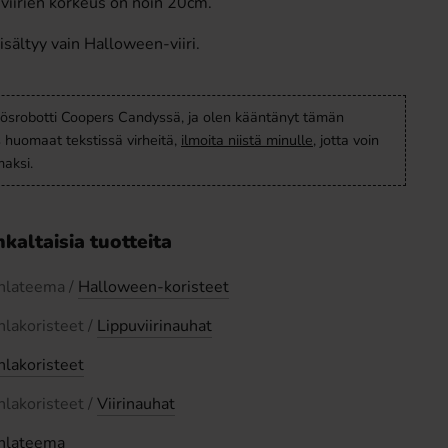
 viirien korkeus on noin 20cm.
ältyy vain Halloween-viiri.
ösrobotti Coopers Candyssä, ja olen kääntänyt tämän
s huomaat tekstissä virheitä,
ilmoita niistä minulle
, jotta voin
aksi.
kaltaisia tuotteita
uhlateema /
Halloween-koristeet
uhlakoristeet /
Lippuviirinauhat
hlakoristeet
uhlakoristeet /
Viirinauhat
hlateema