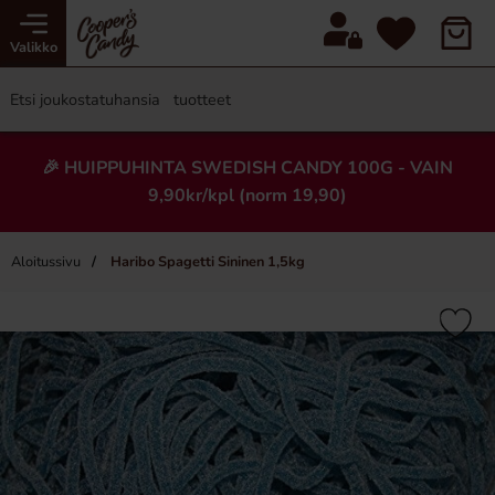
Valikko
🎉 HUIPPUHINTA SWEDISH CANDY 100G - VAIN
9,90kr/kpl (norm 19,90)
Aloitussivu
Haribo Spagetti Sininen 1,5kg
×
Uusi!