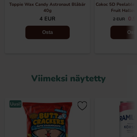
Toppie Wax Candy Astronaut Blåbär
Cokoc 5D Peelable
40g
Fruit Hallo
4 EUR
0.
2 EUR
Osta
Ost
Viimeksi näytetty
Uusi!