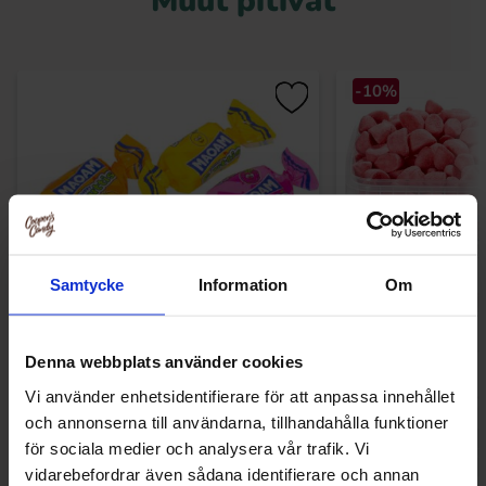
Muut pitivät
-10%
Samtycke
Information
Om
Haribo Maoam Happy Frutties 1kg
Haribo Strawberry
Denna webbplats använder cookies
Vi använder enhetsidentifierare för att anpassa innehållet
14.90 EUR
17
19.91 EUR
och annonserna till användarna, tillhandahålla funktioner
för sociala medier och analysera vår trafik. Vi
Osta
Ost
vidarebefordrar även sådana identifierare och annan