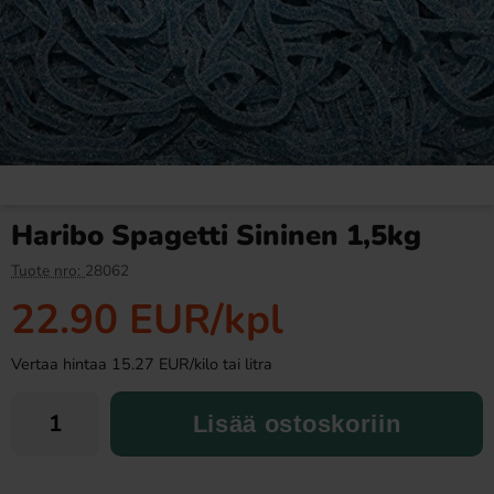
Loka Jordgubb Granatäpple
Ronny & Ragge Butt Crackers
33cl
Chips Doftgran 150g
0.90 EUR
3.29 EUR
Haribo Spagetti Sininen 1,5kg
Osta
Osta
Tuote nro:
28062
22.90 EUR
/kpl
Vertaa hintaa 15.27 EUR/kilo tai litra
Lisää ostoskoriin