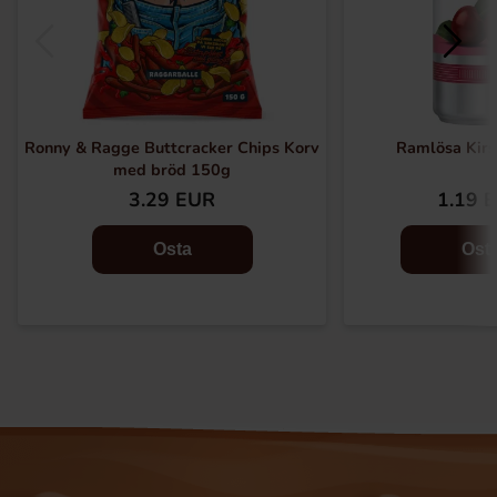
Ronny & Ragge Buttcracker Chips Korv
Ramlösa Kirs
med bröd 150g
3.29 EUR
1.19 
Osta
Ost