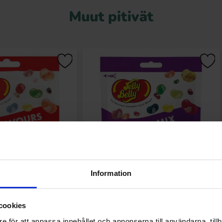
Muut pitivät
Information
 20 Flavours 70g
Jelly Belly Fruit Mix 70g
69 EUR
3.69 EUR
cookies
e för att anpassa innehållet och annonserna till användarna, tillh