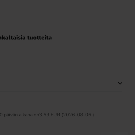
kaltaisia tuotteita
Tällä tuotteella ei ole arvosteluja
 30 päivän aikana on3.69 EUR (2026-08-06 )