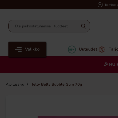
Toimitus 
Valikko
Uutuudet
Tarj
🎉 HUI
Aloitussivu
Jelly Belly Bubble Gum 70g