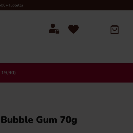
00+ tuotetta
 19,90)
×
y Bubble Gum 70g