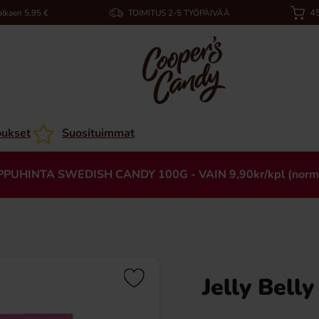
45
alkaen 5,95 €
TOIMITUS 2-5 TYÖPÄIVÄÄ
oukset
Suosituimmat
PPUHINTA SWEDISH CANDY 100G - VAIN 9,90kr/kpl (norm
Jelly Bell