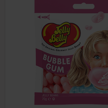
Fazer Viol Tablettipussi 38g
Ramlösa 
1.09 EUR
1.
Osta
Osta