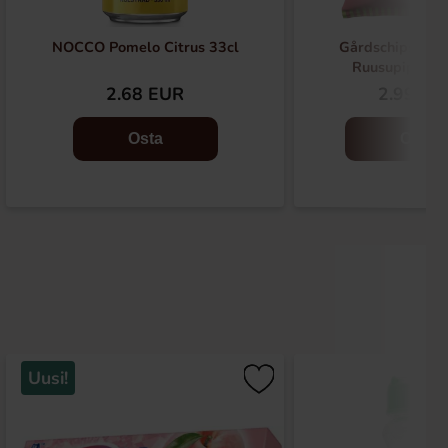
NOCCO Pomelo Citrus 33cl
Gårdschips Sips
Ruusupippuri
2.68 EUR
2.99 EU
Osta
Osta
Uusi!