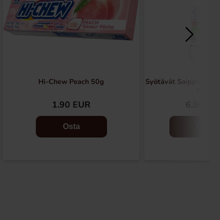
Hi-Chew Peach 50g
Syötävät Saippuakupl
74ml
1.90 EUR
6.90 EU
Osta
Osta