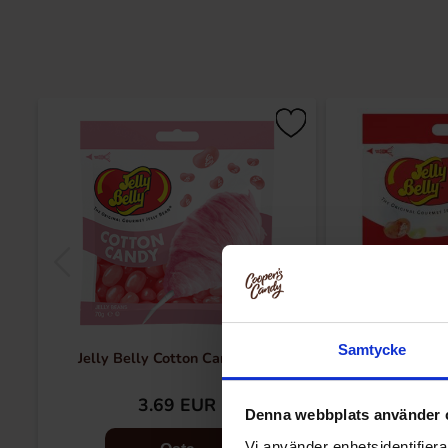
Samtycke
Jelly Belly Cotton Candy 70g
Jelly Belly
3.69 EUR
3.
Denna webbplats använder 
Vi använder enhetsidentifierar