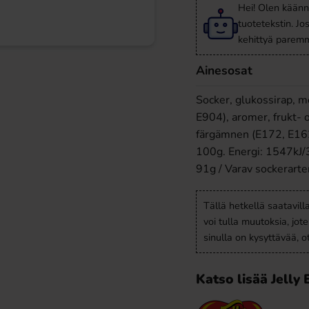
Hei! Olen käänn
tuotetekstin. Jo
kehittyä paremm
Ainesosat
Socker, glukossirap, m
E904), aromer, frukt- 
färgämnen (E172, E162)
100g. Energi: 1547kJ/36
91g / Varav sockerarter
Tällä hetkellä saatavill
voi tulla muutoksia, jot
sinulla on kysyttävää, 
Katso lisää Jelly 