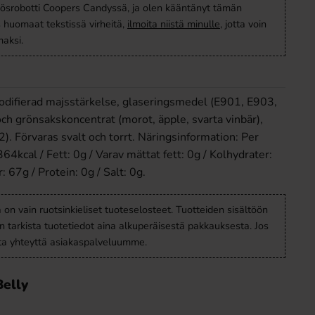
ösrobotti Coopers Candyssä, ja olen kääntänyt tämän
s huomaat tekstissä virheitä,
ilmoita niistä minulle
, jotta voin
aksi.
odifierad majsstärkelse, glaseringsmedel (E901, E903,
och grönsakskoncentrat (morot, äpple, svarta vinbär),
. Förvaras svalt och torrt. Näringsinformation: Per
4kcal / Fett: 0g / Varav mättat fett: 0g / Kolhydrater:
: 67g / Protein: 0g / Salt: 0g.
a on vain ruotsinkieliset tuoteselosteet. Tuotteiden sisältöön
en tarkista tuotetiedot aina alkuperäisestä pakkauksesta. Jos
ota yhteyttä asiakaspalveluumme.
Belly