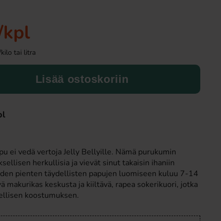
/kpl
lo tai litra
Lisää ostoskoriin
pl
Toppie Wax Candy Astronaut Blåbär
Toppie Wax Candy 
40g
Äpple 40
4 EUR
4 EUR
 ei vedä vertoja Jelly Bellyille. Nämä purukumin
ellisen herkullisia ja vievät sinut takaisin ihaniin
Osta
Osta
iden pienten täydellisten papujen luomiseen kuluu 7-14
ä makurikas keskusta ja kiiltävä, rapea sokerikuori, jotka
dellisen koostumuksen.