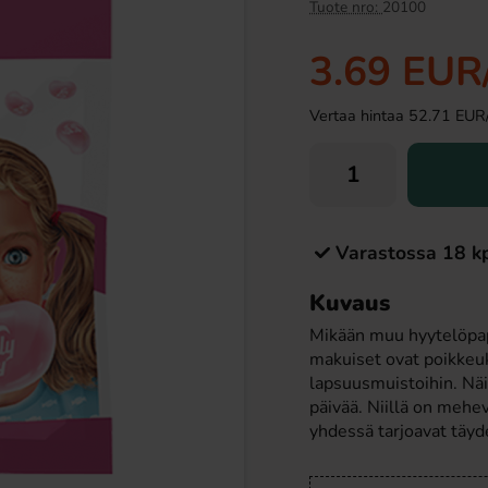
Uusi!
Tuote nro:
20100
3.69 EUR
Vertaa hintaa 52.71 EUR/ki
Varastossa 18 k
Kirsikka 33cl
Ronny & Ragge Buttcracker Chips Korv
med bröd 150g
Kuvaus
19 EUR
3.29 EUR
Mikään muu hyytelöpapu
makuiset ovat poikkeuks
Osta
lapsuusmuistoihin. Nä
päivää. Niillä on mehev
yhdessä tarjoavat täy