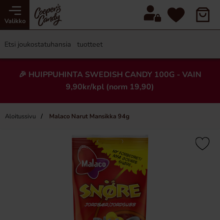
Valikko
🎉 HUIPPUHINTA SWEDISH CANDY 100G - VAIN
9,90kr/kpl (norm 19,90)
Aloitussivu
Malaco Narut Mansikka 94g
×
Uusi!