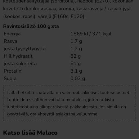
kosteudensäilyttäjää (sorbitolia), happoa (E270), kokonaan
kovetettu kookosrasvaa, aromia, kasvirasvoja / kasviöljyjä
(kookos, rapsi), värejä (E160c, E120).
Ravintosisältö 100 g:sta
Energia
1569 kJ / 371 kcal
Rasva
1,7 g
josta tyydyttynyttä
1,2 g
Hiilihydraatit
82 g
josta sokereita
51 g
Proteiini
3,1 g
Suola
0,02 g
Tällä hetkellä saatavilla on vain ruotsinkieliset tuoteselosteet.
Tuotteiden sisältöön voi tulla muutoksia, joten tarkista
tuotetiedot aina alkuperäisestä pakkauksesta. Jos sinulla on
kysyttävää, ota yhteyttä asiakaspalveluumme.
Katso lisää Malaco