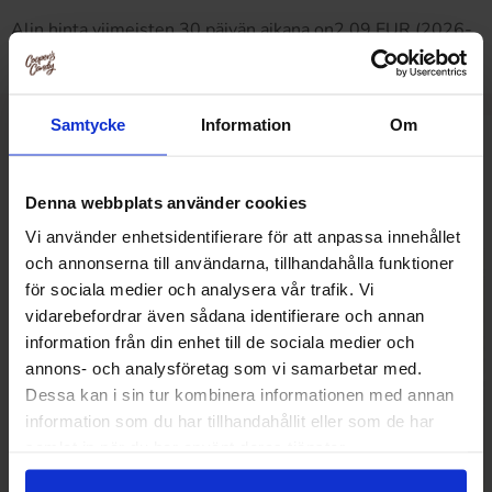
Alin hinta viimeisten 30 päivän aikana on2.09 EUR (2026-
08-09 )
Samtycke
Information
Om
Muut pitivät
Denna webbplats använder cookies
Vi använder enhetsidentifierare för att anpassa innehållet
-13%
och annonserna till användarna, tillhandahålla funktioner
för sociala medier och analysera vår trafik. Vi
vidarebefordrar även sådana identifierare och annan
information från din enhet till de sociala medier och
annons- och analysföretag som vi samarbetar med.
Dessa kan i sin tur kombinera informationen med annan
information som du har tillhandahållit eller som de har
samlat in när du har använt deras tjänster.