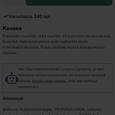
Varastossa 240 kpl
Kuvaus
Klassinen suosikki sekä suurten että pienten keskuudessa.
Suositut Naminauhamme ovat saatavilla myös
mansikanmakuisina. Pussi sisältää monta ihanaa metriä
nauhaa...
Hei! Olen käännösrobotti Coopers Candyssä, ja olen
kääntänyt tämän tuotetekstin. Jos huomaat tekstissä
virheitä,
ilmoita niistä minulle
, jotta voin kehittyä
paremmaksi.
Ainesosat
glukoosi-fruktoosisiirappia, VEHNÄJAUHOA, sokeria,