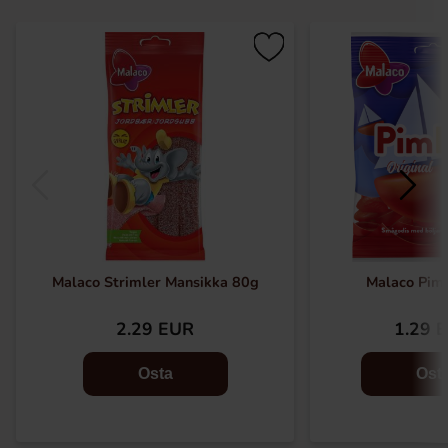
Malaco Strimler Mansikka 80g
Malaco Pim
2.29 EUR
1.29 
Osta
Ost