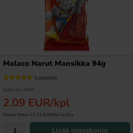
Gently Cooked Snacks Bacon
Ronny & Ragge Buttcracker
& Ost 60g
Chips Korv med bröd 150g
1.99 EUR
3.29 EUR
Malaco Narut Mansikka 94g
Osta
Osta
(1 arvostelut)
Tuote nro:
25280
2.09 EUR
/kpl
Vertaa hintaa 22.23 EUR/kilo tai litra
Lisää ostoskoriin