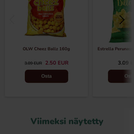
OLW Cheez Ballz 160g
Estrella Perunasip
2.50 EUR
3.09 
3.09 EUR
Osta
Ost
Viimeksi näytetty