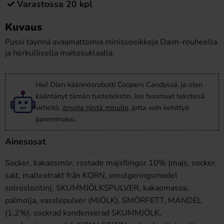
Varastossa 20 kpl
Kuvaus
Pussi täynnä avaamattomia minisuosikkeja Daim-rouheella
ja herkullisella maitosuklaalla.
Hei! Olen käännösrobotti Coopers Candyssä, ja olen
kääntänyt tämän tuotetekstin. Jos huomaat tekstissä
virheitä,
ilmoita niistä minulle
, jotta voin kehittyä
paremmaksi.
Ainesosat
Socker, kakaosmör, rostade majsflingor 10% (majs, socker,
salt, maltextrakt från KORN, emulgeringsmedel
solroslecitin), SKUMMJÖLKSPULVER, kakaomassa,
palmolja, vasslepulver (MJÖLK), SMÖRFETT, MANDEL
(1,2%), sockrad kondenserad SKUMMJÖLK,