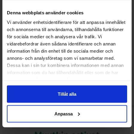
Denna webbplats använder cookies
Vi använder enhetsidentifierare för att anpassa innehållet
och annonserna till användarna, tillhandahålla funktioner
för sociala medier och analysera vår trafik. Vi
vidarebefordrar även sådana identifierare och annan
information från din enhet till de sociala medier och
Marabou Bites Oreo 140g
Kinder Bueno Min
annons- och analysföretag som vi samarbetar med.
Dessa kan i sin tur kombinera informationen med annan
4.69 EUR
3.29 
information som du har tillhandahållit eller som de har
samlat in när du har använt deras tjänster.
Osta
Ost
Tillåt alla
Anpassa