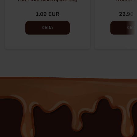
1.09 EUR
22.90 
Osta
Ost