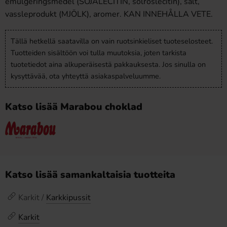
emulgeringsmedel (SOJALECITIN, solroslecitin), salt,
vassleprodukt (MJÖLK), aromer. KAN INNEHÅLLA VETE.
Tällä hetkellä saatavilla on vain ruotsinkieliset tuoteselosteet.
Tuotteiden sisältöön voi tulla muutoksia, joten tarkista
tuotetiedot aina alkuperäisestä pakkauksesta. Jos sinulla on
kysyttävää, ota yhteyttä asiakaspalveluumme.
Katso lisää Marabou choklad
Katso lisää samankaltaisia tuotteita
Karkit /
Karkkipussit
Karkit