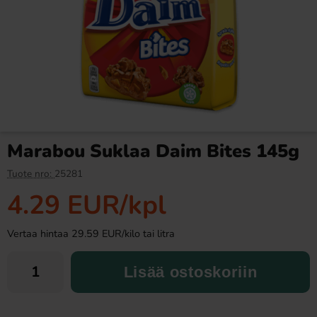
Ronny & Ragge Buttcracker
Ramlösa Kirsikka 33cl
Chips Korv med bröd 150g
3.29 EUR
1.19 EUR
Marabou Suklaa Daim Bites 145g
Osta
Osta
Tuote nro:
25281
4.29 EUR
/kpl
Vertaa hintaa 29.59 EUR/kilo tai litra
Lisää ostoskoriin