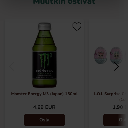
Muutkin ostivat
Monster Energy M3 (Japan) 150ml
L.O.L Surprise C
(1st
4.69 EUR
1.90 
Osta
Ost