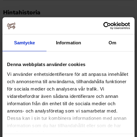
Tällä tuotteella ei ole arvosteluja
Hintahistoria
Alin hinta viimeisten 30 päivän aikana on4 EUR (2026-08-
09 )
Samtycke
Information
Om
Muut pitivät
Denna webbplats använder cookies
Vi använder enhetsidentifierare för att anpassa innehållet
och annonserna till användarna, tillhandahålla funktioner
-40%
för sociala medier och analysera vår trafik. Vi
vidarebefordrar även sådana identifierare och annan
information från din enhet till de sociala medier och
annons- och analysföretag som vi samarbetar med.
Dessa kan i sin tur kombinera informationen med annan
information som du har tillhandahållit eller som de har
samlat in när du har använt deras tjänster.