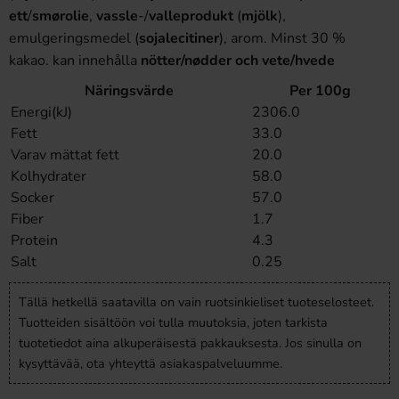
ett
/
smørolie
,
vassle
-/
valleprodukt
(
mjölk
),
emulgeringsmedel (
sojalecitiner
), arom. Minst 30 %
kakao. kan innehålla
nötter/nødder och vete/hvede
Näringsvärde
Per 100g
Energi(kJ)
2306.0
Fett
33.0
Varav mättat fett
20.0
Kolhydrater
58.0
Socker
57.0
Fiber
1.7
Protein
4.3
Salt
0.25
Tällä hetkellä saatavilla on vain ruotsinkieliset tuoteselosteet.
Tuotteiden sisältöön voi tulla muutoksia, joten tarkista
tuotetiedot aina alkuperäisestä pakkauksesta. Jos sinulla on
kysyttävää, ota yhteyttä asiakaspalveluumme.