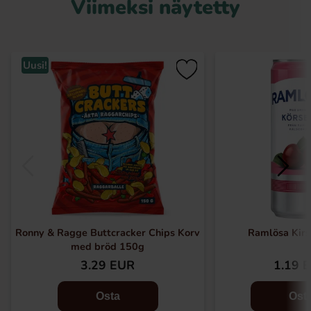
Viimeksi näytetty
Uusi!
Ronny & Ragge Buttcracker Chips Korv
Ramlösa Kirs
med bröd 150g
3.29 EUR
1.19 
Osta
Ost