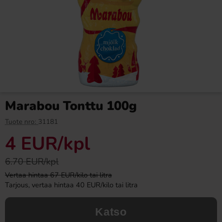
Loka Jordgubb Granatäpple
Ronny & Ragge Butt Crackers
33cl
Chips Doftgran 150g
0.90 EUR
3.29 EUR
Marabou Tonttu 100g
Osta
Osta
Tuote nro:
31181
4 EUR
/kpl
6.70 EUR/kpl
Vertaa hintaa 67 EUR/kilo tai litra
Tarjous, vertaa hintaa 40 EUR/kilo tai litra
Katso