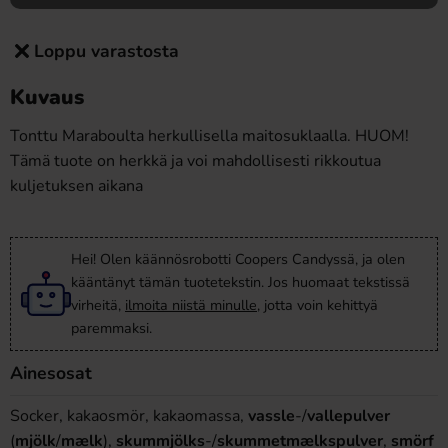
Loppu varastosta
Kuvaus
Tonttu Maraboulta herkullisella maitosuklaalla. HUOM!
Tämä tuote on herkkä ja voi mahdollisesti rikkoutua
kuljetuksen aikana
Hei! Olen käännösrobotti Coopers Candyssä, ja olen
kääntänyt tämän tuotetekstin. Jos huomaat tekstissä
virheitä,
ilmoita niistä minulle
, jotta voin kehittyä
paremmaksi.
Ainesosat
Socker, kakaosmör, kakaomassa,
vassle
-/
vallepulver
(
mjölk
/
mælk
),
skummjölks
-/
skummetmælkspulver
,
smörf