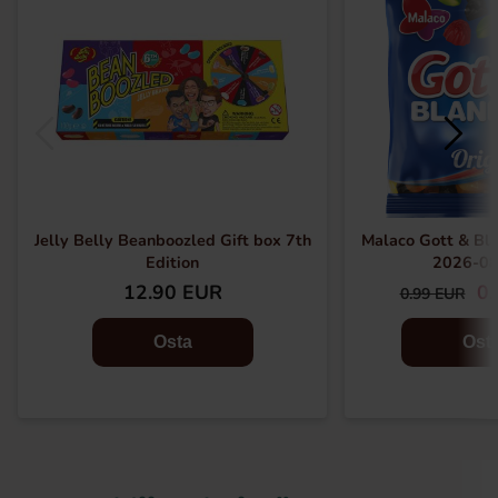
Jelly Belly Beanboozled Gift box 7th
Malaco Gott & Bla
Edition
2026-08
12.90 EUR
0.
0.99 EUR
Osta
Ost