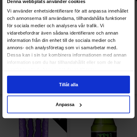
Denna webbplats använder cookies
Vi använder enhetsidentifierare för att anpassa innehållet
och annonserna till användarna, tillhandahålla funktioner
för sociala medier och analysera vår trafik. Vi
vidarebefordrar även sådana identifierare och annan
information från din enhet till de sociala medier och
Monster Energy Ultra Peachy
Monster Energy Ultra Vice
annons- och analysföretag som vi samarbetar med.
Keen 500ml
Guava 473ml
Dessa kan i sin tur kombinera informationen med annan
Alkaen
information som du har tillhandahållit eller som de har
2.69 EUR/kpl
6.96 EUR/kpl
samlat in när du har använt deras tjänster.
Osta
Valitse ...
Tillåt alla
Valitse määrä
Anpassa