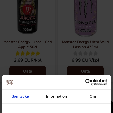
Monster Energy Juiced - Bad
Monster Energy Ultra Wild
Apple 50cl
Passion 473ml
2.69 EUR/kpl
6.99 EUR/kpl
Osta
Osta
Valitse määrä
Samtycke
Information
Om