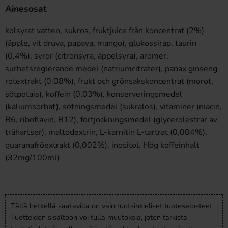
Ainesosat
kolsyrat vatten, sukros, fruktjuice från koncentrat (2%)
(äpple, vit druva, papaya, mango), glukossirap, taurin
(0,4%), syror (citronsyra, äppelsyra), aromer,
surhetsreglerande medel (natriumcitrater), panax ginseng
rotextrakt (0.08%), frukt och grönsakskoncentrat (morot,
sötpotais), koffein (0,03%), konserveringsmedel
(kaliumsorbat), sötningsmedel (sukralos), vitaminer (niacin,
B6, riboflavin, B12), förtjockningsmedel (glycerolestrar av
trähartser), maltodextrin, L-karnitin L-tartrat (0,004%),
guaranafröextrakt (0,002%), inositol. Hög koffeinhalt
(32mg/100ml)
Tällä hetkellä saatavilla on vain ruotsinkieliset tuoteselosteet.
Tuotteiden sisältöön voi tulla muutoksia, joten tarkista