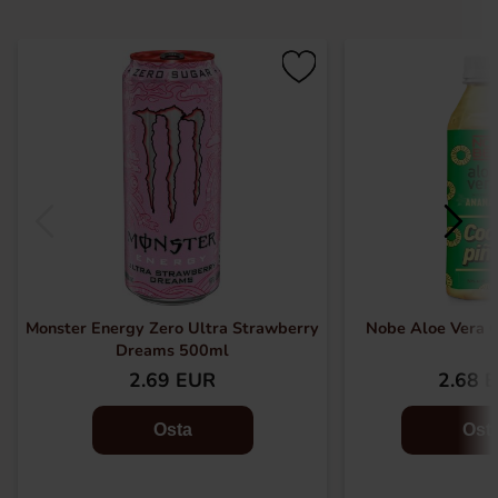
Monster Energy Zero Ultra Strawberry
Nobe Aloe Vera C
Dreams 500ml
2.69 EUR
2.68 
Osta
Ost