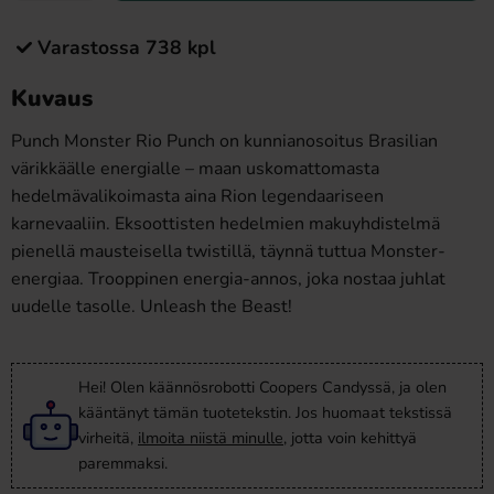
Varastossa 738 kpl
Kuvaus
Punch Monster Rio Punch on kunnianosoitus Brasilian
värikkäälle energialle – maan uskomattomasta
hedelmävalikoimasta aina Rion legendaariseen
karnevaaliin. Eksoottisten hedelmien makuyhdistelmä
pienellä mausteisella twistillä, täynnä tuttua Monster-
energiaa. Trooppinen energia-annos, joka nostaa juhlat
uudelle tasolle. Unleash the Beast!
Hei! Olen käännösrobotti Coopers Candyssä, ja olen
kääntänyt tämän tuotetekstin. Jos huomaat tekstissä
virheitä,
ilmoita niistä minulle
, jotta voin kehittyä
paremmaksi.