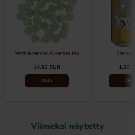
Matthijs Menthol Groentjes 1kg
Champis
14.93 EUR
1.50 
Osta
Ost
Viimeksi näytetty