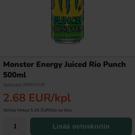
Ramlösa Kirsikka 33cl
Monster Energy Lewis
Hamilton Zero Sugar 50cl
1.19 EUR
2.69 EUR
Monster Energy Juiced Rio Punch
Osta
Osta
500ml
Tuote nro:
800015236
2.68 EUR
/kpl
Vertaa hintaa 5.36 EUR/kilo tai litra
Lisää ostoskoriin