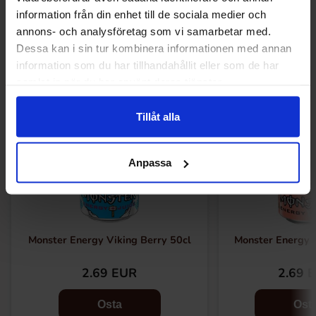
Muut pitivät
information från din enhet till de sociala medier och
annons- och analysföretag som vi samarbetar med.
Dessa kan i sin tur kombinera informationen med annan
information som du har tillhandahållit eller som de har
samlat in när du har använt deras tjänster.
Tillåt alla
Anpassa
Monster Energy Viking Berry 50cl
Monster Energy 
2.69 EUR
2.69 
Osta
Ost