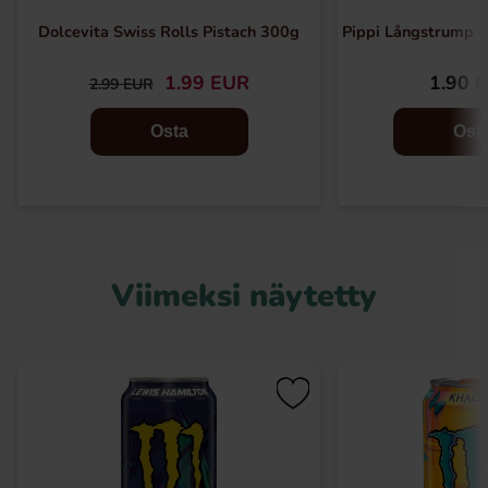
Dolcevita Swiss Rolls Pistach 300g
Pippi Långstrump 
1.99 EUR
1.90 
2.99 EUR
Osta
Ost
Viimeksi näytetty