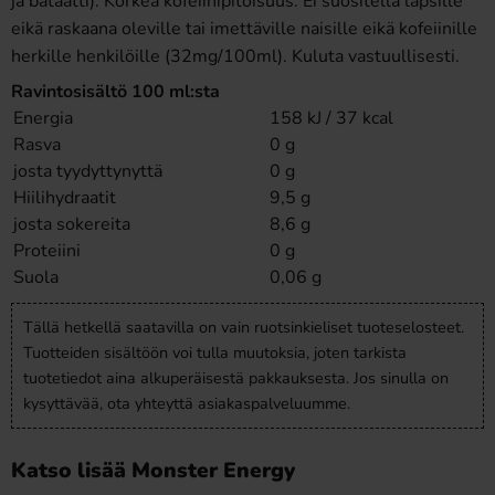
ja bataatti). Korkea kofeiinipitoisuus. Ei suositella lapsille
eikä raskaana oleville tai imettäville naisille eikä kofeiinille
herkille henkilöille (32mg/100ml). Kuluta vastuullisesti.
Ravintosisältö 100 ml:sta
Energia
158 kJ / 37 kcal
Rasva
0 g
josta tyydyttynyttä
0 g
Hiilihydraatit
9,5 g
josta sokereita
8,6 g
Proteiini
0 g
Suola
0,06 g
Tällä hetkellä saatavilla on vain ruotsinkieliset tuoteselosteet.
Tuotteiden sisältöön voi tulla muutoksia, joten tarkista
tuotetiedot aina alkuperäisestä pakkauksesta. Jos sinulla on
kysyttävää, ota yhteyttä asiakaspalveluumme.
Katso lisää Monster Energy