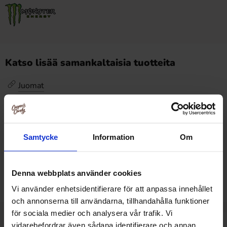
Katso lisää samankaltaisia tuotteita
Juomat
Arvostelut
Samtycke
Information
Om
Tällä tuotteella ei ole arvosteluja
Hintahistoria
Alin hinta viimeisten 30 päivän aikana on2.69 EUR (2026-
Denna webbplats använder cookies
08-09 )
Vi använder enhetsidentifierare för att anpassa innehållet
och annonserna till användarna, tillhandahålla funktioner
för sociala medier och analysera vår trafik. Vi
vidarebefordrar även sådana identifierare och annan