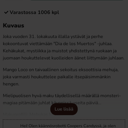
Varastossa 1006 kpl
Kuvaus
Joka vuoden 31. lokakuuta illalla ystävät ja perhe
kokoontuvat viettämään "Dia de los Muertos" -juhlaa.
Kehäkukat, mystiikka ja muistot yhdistettynä ruokaan ja
juomaan houkuttelevat kuolleiden äänet liittymään juhlaan.
Mango Loco on taivaallinen sekoitus eksoottisia mehuja,
joka varmasti houkuttelee paikalle itsepäisimmänkin
hengen.
Mielipuolisen hyvä maku täydellisellä määrällä monsteri-
magiaa pitämään juhlat käynnissä useita päiviä...
Lue lisää
Makuprofiili: Mehukas Mango
Hei! Olen käännösrobotti Coopers Candyssä, ja olen