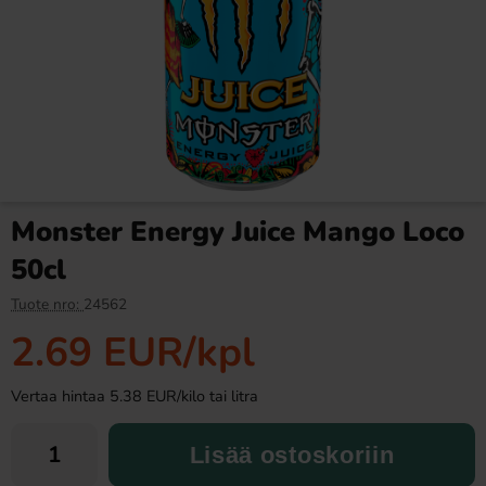
Ronny & Ragge Buttcracker
Ramlösa Kirsikka 33cl
Chips Korv med bröd 150g
3.29 EUR
1.19 EUR
Monster Energy Juice Mango Loco
Osta
Osta
50cl
Tuote nro:
24562
2.69 EUR
/kpl
Vertaa hintaa 5.38 EUR/kilo tai litra
Lisää ostoskoriin