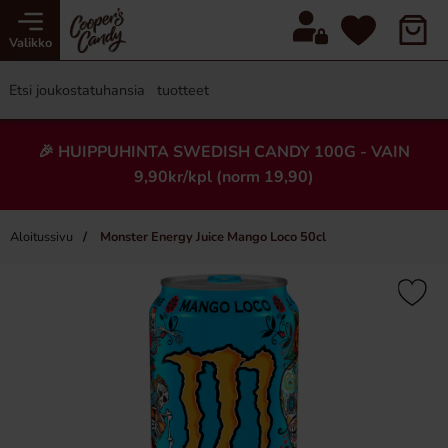
Valikko
🎉 HUIPPUHINTA SWEDISH CANDY 100G - VAIN
9,90kr/kpl (norm 19,90)
Aloitussivu
Monster Energy Juice Mango Loco 50cl
×
Uusi!