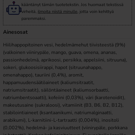
kääntänyt tämän tuotetekstin. Jos huomaat tekstissä
virheitä,
ilmoita niistä minulle
, jotta voin kehittyä
paremmaksi.
Ainesosat
Hiilihappopitoinen vesi, hedelmämehut tiivisteestä (9%)
(valkoinen viinirypäle, mango, guava, omena, ananas,
passionhedelmä, aprikoosi, persikka, appelsiini, sitruuna),
sokeri, glukoosisiirappi, hapot (sitruunahappo,
omenahappo), tauriini (0,4%), aromit,
happamuudensäätöaineet (kaliumsitraatit,
natriumsitraatit), säilöntäaineet (kaliumsorbaatti,
natriumbentsoaatti), kofeiini (0,03%), väri (karotenoidit),
makeutusaine (sukraloosi), vitamiinit (B3, B6, B2, B12),
stabilointiaineet (ksantaanikumi, natriumalginaatti,
arabikumi), L-karnitiini-L-tartraatti (0,004%), inositoli
(0,002%), hedelmä- ja kasviuutteet (viinirypäle, porkkana