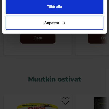
Tillåt alla
Pringles Cheese & Onion 165g
Pringles Ra
Anpassa
3.69 EUR
6.90 
Osta
Ost
Muutkin ostivat