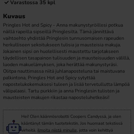
Varastossa 35 kpl
Kuvaus
Pringles Hot and Spicy - Anna makunystyröillesi potkua
näillä rapeilla sipseillä Pringlesilta. Tämä jännittävä
vaihtoehto yhdistää Pringlesin tunnusomaisen rapeuden
herkulliseen sekoitukseen tulisia ja mausteisia makuja.
Jokainen sipsi on huolellisesti maustettu tarjotakseen
täydellisen tasapainon tulisuuden ja mausteisuuden välillä,
luoden makuelämyksen, joka herättää makunystyräsi.
Olitpa nauttimassa niitä juhlanaposteluna tai maistuvana
palkintona, Pringles Hot and Spicy sytyttää
napostelukokemuksesi tuleen ja lisää tervetullutta lämpöä
välipalaasi. Tartu purkkiin ja anna Pringlesin tulisten ja
mausteisten makujen rikastaa naposteluhetkeäsi!
Hei! Olen käännösrobotti Coopers Candyssä, ja olen
kääntänyt tämän tuotetekstin. Jos huomaat tekstissä
virheitä,
ilmoita niistä minulle
, jotta voin kehittyä