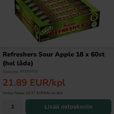
Pommac 33cl
Mino Zero Citron & Persika
33cl
1.49 EUR
1.99 EUR
Refreshers Sour Apple 18 x 60st
Osta
Osta
(hel låda)
Tuote nro:
800009820
21.89 EUR
/kpl
Vertaa hintaa 20.27 EUR/kilo tai litra
Lisää ostoskoriin