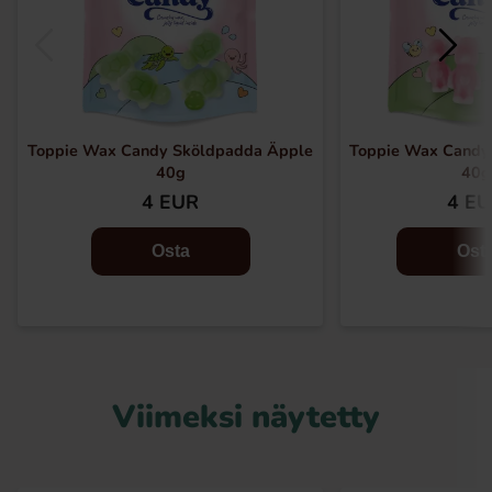
Toppie Wax Candy Sköldpadda Äpple
Toppie Wax Candy
40g
40g
4 EUR
4 E
Osta
Ost
Viimeksi näytetty