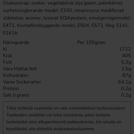
Glukossirap, socker, vegetabilisk olja (palm, palmkärns),
surhetsreglerande medel; E330, stearinsyra, modifierad
stärkelse, aromer, lyserat SOJAprotein, emulgeringsmedel;
E471, klumpförebyggande medel; E504, E572, färg; E141,
E161b.
Näringvärde
Per 100gram
kJ
1712
Kcal
405
Fett
5,3g
Vara Mättat fett
3,5g
Kolhydrater
87g
Varav Sockerarter
64,1g
Protein
0,2g
Salt (i gram)
0,2g
Tällä hetkellä saatavilla on vain ruotsinkieliset tuoteselosteet.
Tuotteiden sisältöön voi tulla muutoksia, joten tarkista
tuotetiedot aina alkuperäisestä pakkauksesta. Jos sinulla on
kysyttävää, ota yhteyttä asiakaspalveluumme.