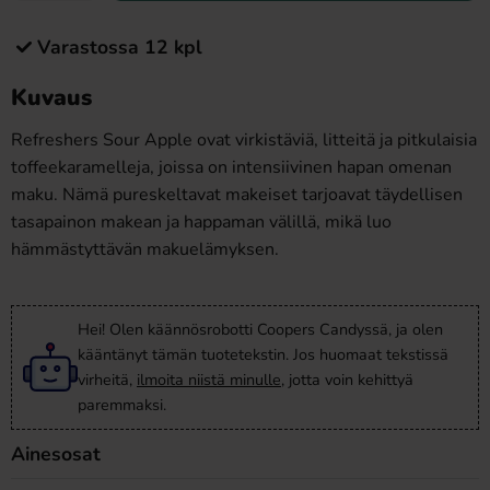
Varastossa 12 kpl
Kuvaus
Refreshers Sour Apple ovat virkistäviä, litteitä ja pitkulaisia
toffeekaramelleja, joissa on intensiivinen hapan omenan
maku. Nämä pureskeltavat makeiset tarjoavat täydellisen
tasapainon makean ja happaman välillä, mikä luo
hämmästyttävän makuelämyksen.
Hei! Olen käännösrobotti Coopers Candyssä, ja olen
kääntänyt tämän tuotetekstin. Jos huomaat tekstissä
virheitä,
ilmoita niistä minulle
, jotta voin kehittyä
paremmaksi.
Ainesosat