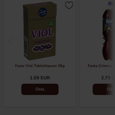
Fazer Viol Tablettipussi 38g
Fanta Crimson 
1.09 EUR
2.79 
Osta
Ost