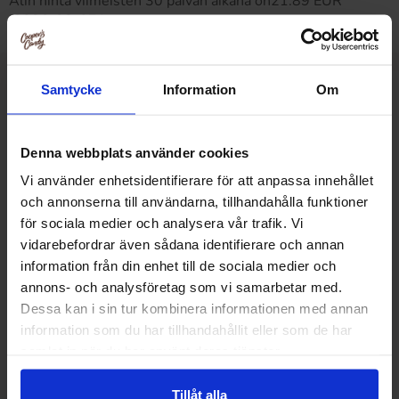
Alin hinta viimeisten 30 päivän aikana on21.89 EUR
(2026-08-07 )
Samtycke
Information
Om
Muut pitivät
Denna webbplats använder cookies
Vi använder enhetsidentifierare för att anpassa innehållet
och annonserna till användarna, tillhandahålla funktioner
för sociala medier och analysera vår trafik. Vi
vidarebefordrar även sådana identifierare och annan
information från din enhet till de sociala medier och
annons- och analysföretag som vi samarbetar med.
Dessa kan i sin tur kombinera informationen med annan
information som du har tillhandahållit eller som de har
samlat in när du har använt deras tjänster.
Tillåt alla