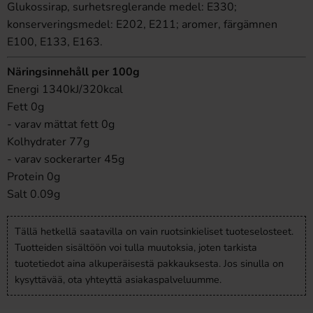
Glukossirap, surhetsreglerande medel: E330;
konserveringsmedel: E202, E211; aromer, färgämnen
E100, E133, E163.
Näringsinnehåll per 100g
Energi 1340kJ/320kcal
Fett 0g
- varav mättat fett 0g
Kolhydrater 77g
- varav sockerarter 45g
Protein 0g
Salt 0.09g
Tällä hetkellä saatavilla on vain ruotsinkieliset tuoteselosteet.
Tuotteiden sisältöön voi tulla muutoksia, joten tarkista
tuotetiedot aina alkuperäisestä pakkauksesta. Jos sinulla on
kysyttävää, ota yhteyttä asiakaspalveluumme.