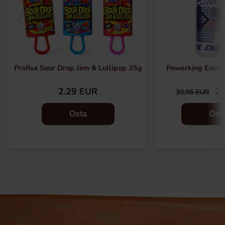
Profisa Sour Drop Jam & Lollipop 35g
Powerking Energy
2.29 EUR
24
30.96 EUR
Osta
Ost