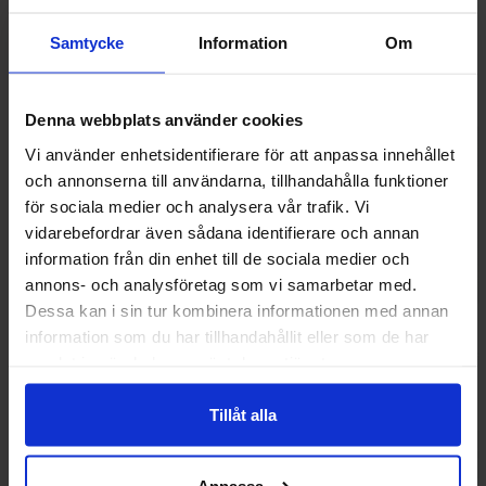
Muut pitivät
Samtycke
Information
Om
-56%
Denna webbplats använder cookies
Vi använder enhetsidentifierare för att anpassa innehållet
och annonserna till användarna, tillhandahålla funktioner
för sociala medier och analysera vår trafik. Vi
vidarebefordrar även sådana identifierare och annan
information från din enhet till de sociala medier och
annons- och analysföretag som vi samarbetar med.
Dessa kan i sin tur kombinera informationen med annan
information som du har tillhandahållit eller som de har
Jellioo Inferno Double Snake Spray 56g
Dr Sour Blast Balls
samlat in när du har använt deras tjänster.
(1st)(BF:01-06-2026)
1 EUR
17.99 
2.28 EUR
Tillåt alla
Osta
Ost
Anpassa