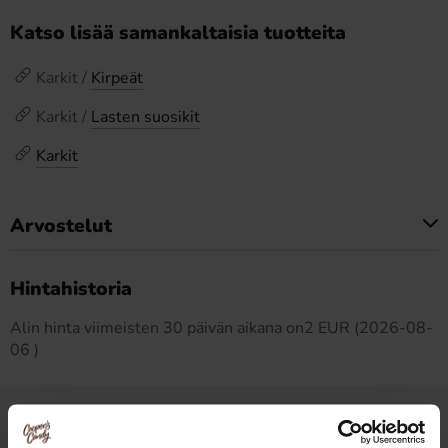
Katso lisää samankaltaisia tuotteita
Karkit /
Kirpeät
Karkit /
Lasten suosikit
Karkit
Arvostelut
Tällä tuotteella ei ole arvosteluja
Hintahistoria
Alin hinta viimeisten 30 päivän aikana on2 EUR (2026-08-
06 )