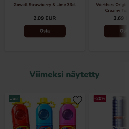
Gowell Strawberry & Lime 33cl
Werthers Origina
Creamy Tof
2.09 EUR
3.69 
Osta
Ost
Viimeksi näytetty
Uusi!
-20%