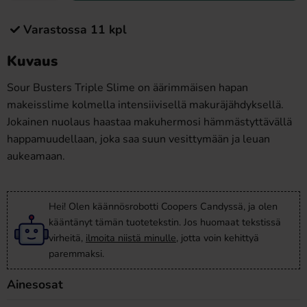
Varastossa 11 kpl
Kuvaus
Sour Busters Triple Slime on äärimmäisen hapan
makeisslime kolmella intensiivisellä makuräjähdyksellä.
Jokainen nuolaus haastaa makuhermosi hämmästyttävällä
happamuudellaan, joka saa suun vesittymään ja leuan
aukeamaan.
Hei! Olen käännösrobotti Coopers Candyssä, ja olen
kääntänyt tämän tuotetekstin. Jos huomaat tekstissä
virheitä,
ilmoita niistä minulle
, jotta voin kehittyä
paremmaksi.
Ainesosat