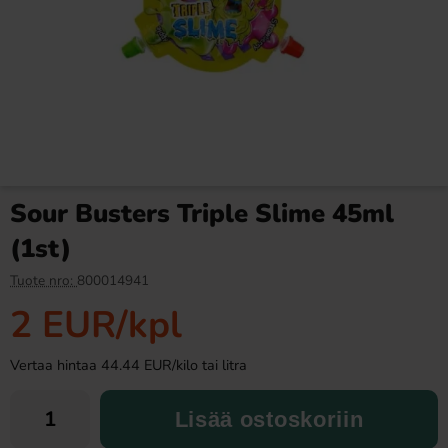
Fanta Crimson Cherry 50cl
Fazer Viol Tablettipussi 38g
2.79 EUR
1.09 EUR
Sour Busters Triple Slime 45ml
Osta
Osta
(1st)
Tuote nro:
800014941
2 EUR
/kpl
Vertaa hintaa 44.44 EUR/kilo tai litra
Lisää ostoskoriin